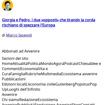
Giorgia e Pedro, i due «opposti» che tirando la corda
rischiano di spezzare l'Europa
di
Marco Iasevoli
Abbonati ad Avvenire
Sezioni del sito
Home
Attualità
Politica
Mondo
Agorà
Podcast
Chiesa
Idee e
Commenti
Economia
Vita e
Cura
Famiglia
Rubriche
Multimedia
Ecosistema avvenire
Pubblicazioni
Edizioni locali
L'economia civile
Gutenberg
Popotus
Pop
Up
Luoghi dell'Infinito
Avvenire
Chi siamo
Redazione
Ecosistema
Avvenire
Pubblicità
Fondazione Avvenire
Shop
Contatti