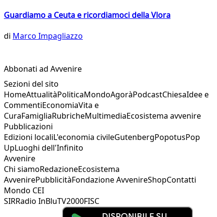
Guardiamo a Ceuta e ricordiamoci della Vlora
di
Marco Impagliazzo
Abbonati ad Avvenire
Sezioni del sito
Home
Attualità
Politica
Mondo
Agorà
Podcast
Chiesa
Idee e
Commenti
Economia
Vita e
Cura
Famiglia
Rubriche
Multimedia
Ecosistema avvenire
Pubblicazioni
Edizioni locali
L'economia civile
Gutenberg
Popotus
Pop
Up
Luoghi dell'Infinito
Avvenire
Chi siamo
Redazione
Ecosistema
Avvenire
Pubblicità
Fondazione Avvenire
Shop
Contatti
Mondo CEI
SIR
Radio InBlu
TV2000
FISC