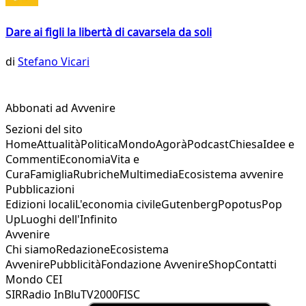
Dare ai figli la libertà di cavarsela da soli
di
Stefano Vicari
Abbonati ad Avvenire
Sezioni del sito
Home
Attualità
Politica
Mondo
Agorà
Podcast
Chiesa
Idee e
Commenti
Economia
Vita e
Cura
Famiglia
Rubriche
Multimedia
Ecosistema avvenire
Pubblicazioni
Edizioni locali
L'economia civile
Gutenberg
Popotus
Pop
Up
Luoghi dell'Infinito
Avvenire
Chi siamo
Redazione
Ecosistema
Avvenire
Pubblicità
Fondazione Avvenire
Shop
Contatti
Mondo CEI
SIR
Radio InBlu
TV2000
FISC