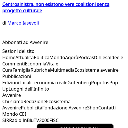
Centrosinistra, non esistono vere coalizioni senza
progetto culturale
di
Marco Iasevoli
Abbonati ad Avvenire
Sezioni del sito
Home
Attualità
Politica
Mondo
Agorà
Podcast
Chiesa
Idee e
Commenti
Economia
Vita e
Cura
Famiglia
Rubriche
Multimedia
Ecosistema avvenire
Pubblicazioni
Edizioni locali
L'economia civile
Gutenberg
Popotus
Pop
Up
Luoghi dell'Infinito
Avvenire
Chi siamo
Redazione
Ecosistema
Avvenire
Pubblicità
Fondazione Avvenire
Shop
Contatti
Mondo CEI
SIR
Radio InBlu
TV2000
FISC