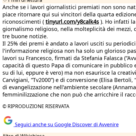
Anche se i lavori giornalistici premiati non sono nati 
piace ritornare qui sui vincitori della quarta edizione
riconoscimenti (
tinyurl.com/y8calk4s
). Ho infatti 
giornalismo religioso, nella molteplicità dei mezzi, 
tre buone notizie.
Il 25% dei premi è andato a lavori usciti su periodi
l'informazione religiosa non ha solo un glorioso pa
lavori su Francesco, firmati da Stefania Falasca (“Av
capacità di questo Papa di comunicare in pubblico esal
su di lui, eppure è vero) ma non esaurisce la creativi
Carvigiani, “Tv2000”) e di conversione (Elisa Bertoli,
di evangelizzazione nell'ambiente secolare (Annamari
femminilizzazione che non può che arricchire il racc
© RIPRODUZIONE RISERVATA
Seguici anche su Google Discover di Avvenire