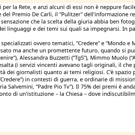
per la Rete, e anzi alcuni di essi non è neppure facile r
 del Premio De Carli, il “Pulitzer” dell'informazione re
la sensazione che la scelta della giuria abbia ben foto
dei linguaggi e dei temi sui quali sa impegnarsi. In pa
ci specializzati ovvero tematici, “Credere” e “Mondo e
ssato ma anche un promettente futuro, quando si punt
venire”), Alessandra Buzzetti (“Tg5”), Mimmo Muolo (“A
ta (i servizi vincenti avevano tagli originali, il che 
tà dei giornalisti quanto ai temi religiosi. C'è spazio 
 “Credere”) in contesti di guerra, e ordinarie di missi
a Salvemini, “Padre Pio Tv”). Il 75% dei premi è anda
onto di un'istituzione – la Chiesa – dove indiscutibi