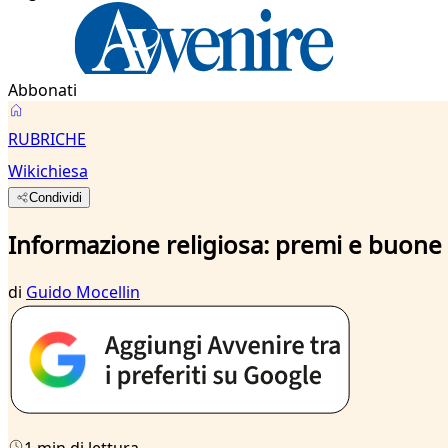
Abbonati
RUBRICHE
Wikichiesa
Condividi
Informazione religiosa: premi e buone 
di
Guido Mocellin
1 min di lettura