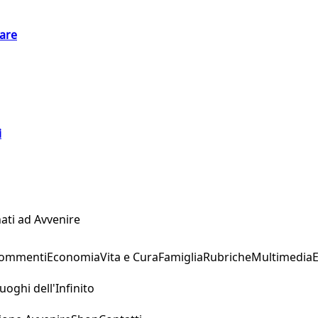
eare
i
ati ad Avvenire
Commenti
Economia
Vita e Cura
Famiglia
Rubriche
Multimedia
uoghi dell'Infinito