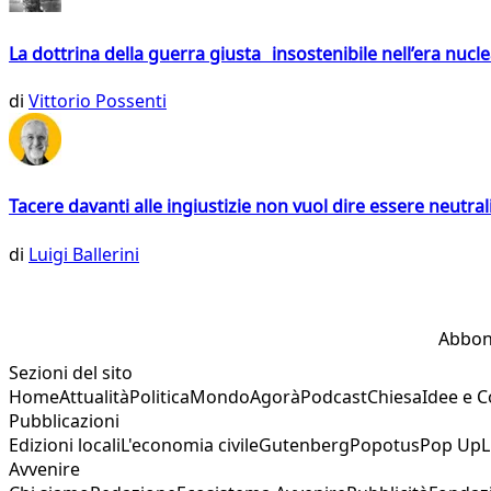
La dottrina della guerra giusta insostenibile nell’era nucl
di
Vittorio Possenti
Tacere davanti alle ingiustizie non vuol dire essere neutral
di
Luigi Ballerini
Abbon
Sezioni del sito
Home
Attualità
Politica
Mondo
Agorà
Podcast
Chiesa
Idee e 
Pubblicazioni
Edizioni locali
L'economia civile
Gutenberg
Popotus
Pop Up
L
Avvenire