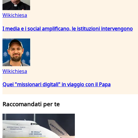
Wikichiesa
I media e i social amplificano, le istituzioni intervengono
Wikichiesa
Quei "missionari digitali" in viaggio con il Papa
Raccomandati per te