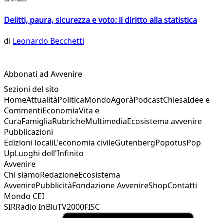
Delitti, paura, sicurezza e voto: il diritto alla statistica
di
Leonardo Becchetti
Abbonati ad Avvenire
Sezioni del sito
Home
Attualità
Politica
Mondo
Agorà
Podcast
Chiesa
Idee e
Commenti
Economia
Vita e
Cura
Famiglia
Rubriche
Multimedia
Ecosistema avvenire
Pubblicazioni
Edizioni locali
L'economia civile
Gutenberg
Popotus
Pop
Up
Luoghi dell'Infinito
Avvenire
Chi siamo
Redazione
Ecosistema
Avvenire
Pubblicità
Fondazione Avvenire
Shop
Contatti
Mondo CEI
SIR
Radio InBlu
TV2000
FISC