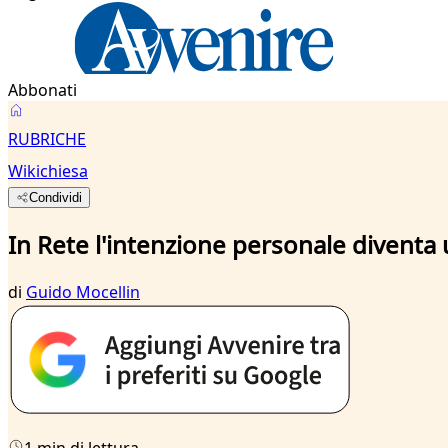
Abbonati
RUBRICHE
Wikichiesa
Condividi
In Rete l'intenzione personale diventa
di
Guido Mocellin
1 min di lettura