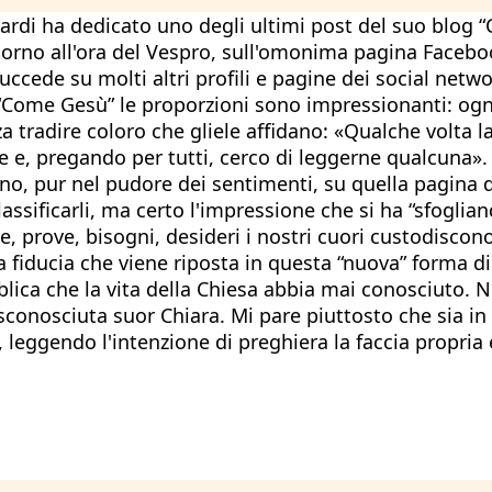
ardi ha dedicato uno degli ultimi post del suo blog 
torno all'ora del Vespro, sull'omonima pagina Facebo
ccede su molti altri profili e pagine dei social networ
 “Come Gesù” le proporzioni sono impressionanti: ogn
a tradire coloro che gliele affidano: «Qualche volta 
one e, pregando per tutti, cerco di leggerne qualcuna»
no, pur nel pudore dei sentimenti, su quella pagina 
lassificarli, ma certo l'impressione che si ha “sfoglia
, prove, bisogni, desideri i nostri cuori custodiscono
 fiducia che viene riposta in questa “nuova” forma d
bblica che la vita della Chiesa abbia mai conosciuto. N
sconosciuta suor Chiara. Mi pare piuttosto che sia in
, leggendo l'intenzione di preghiera la faccia propria 