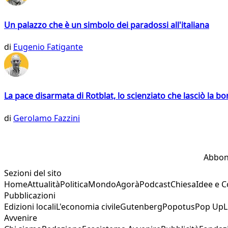
Un palazzo che è un simbolo dei paradossi all'italiana
di
Eugenio Fatigante
La pace disarmata di Rotblat, lo scienziato che lasciò la 
di
Gerolamo Fazzini
Abbon
Sezioni del sito
Home
Attualità
Politica
Mondo
Agorà
Podcast
Chiesa
Idee e 
Pubblicazioni
Edizioni locali
L'economia civile
Gutenberg
Popotus
Pop Up
L
Avvenire