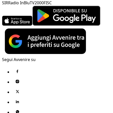
SIR
Radio InBlu
TV2000
FISC
Segui Avvenire su