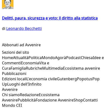
Delitti, paura, sicurezza e voto: il diritto alla statistica
di
Leonardo Becchetti
Abbonati ad Avvenire
Sezioni del sito
Home
Attualità
Politica
Mondo
Agorà
Podcast
Chiesa
Idee e
Commenti
Economia
Vita e
Cura
Famiglia
Rubriche
Multimedia
Ecosistema avvenire
Pubblicazioni
Edizioni locali
L'economia civile
Gutenberg
Popotus
Pop
Up
Luoghi dell'Infinito
Avvenire
Chi siamo
Redazione
Ecosistema
Avvenire
Pubblicità
Fondazione Avvenire
Shop
Contatti
Mondo CEI