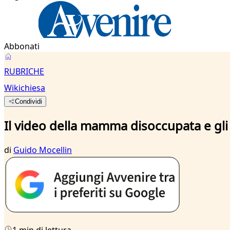
Abbonati
RUBRICHE
Wikichiesa
Condividi
Il video della mamma disoccupata e gli 
di
Guido Mocellin
1 min di lettura