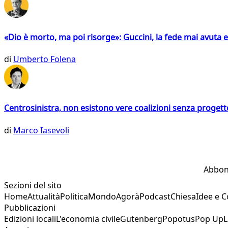
«Dio è morto, ma poi risorge»: Guccini, la fede mai avuta 
di
Umberto Folena
Centrosinistra, non esistono vere coalizioni senza progett
di
Marco Iasevoli
Abbon
Sezioni del sito
Home
Attualità
Politica
Mondo
Agorà
Podcast
Chiesa
Idee e 
Pubblicazioni
Edizioni locali
L'economia civile
Gutenberg
Popotus
Pop Up
L