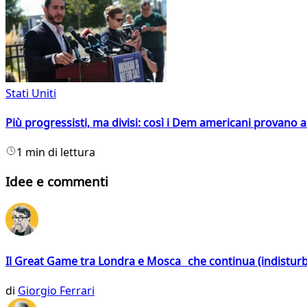
Stati Uniti
Più progressisti, ma divisi: così i Dem americani provano a 
1 min di lettura
Idee e commenti
Il Great Game tra Londra e Mosca che continua (indistur
di
Giorgio Ferrari