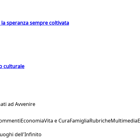
e la speranza sempre coltivata
o culturale
ati ad Avvenire
Commenti
Economia
Vita e Cura
Famiglia
Rubriche
Multimedia
uoghi dell'Infinito