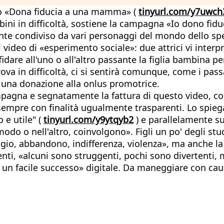
deo «Dona fiducia a una mamma» (
tinyurl.com/y7uwch
bini in difficoltà, sostiene la campagna «Io dono fidu
amente condiviso da vari personaggi del mondo dello s
ei video di «esperimento sociale»: due attrici vi inte
fidare all'uno o all'altro passante la figlia bambina p
rova in difficoltà, ci si sentirà comunque, come i passa
 una donazione alla onlus promotrice.
campagna e segnatamente la fattura di questo video, c
 sempre con finalità ugualmente trasparenti. Lo spiega,
 e utile" (
tinyurl.com/y9ytqyb2
) e parallelamente su 
 modo o nell'altro, coinvolgono». Figli un po' degli stu
agio, abbandono, indifferenza, violenza», ma anche la 
tenti, «alcuni sono struggenti, pochi sono divertenti,
un facile successo» digitale. Da maneggiare con cau