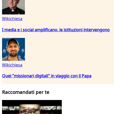
Wikichiesa
I media e i social amplificano, le istituzioni intervengono
Wikichiesa
Quei "missionari digitali" in viaggio con il Papa
Raccomandati per te