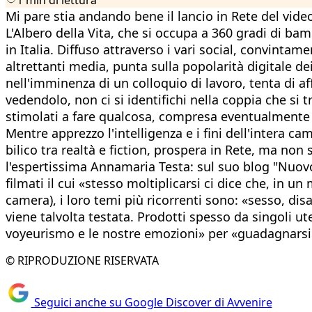
Mi pare stia andando bene il lancio in Rete del vi
L'Albero della Vita, che si occupa a 360 gradi di bam
in Italia. Diffuso attraverso i vari social, convint
altrettanti media, punta sulla popolarità digitale d
nell'imminenza di un colloquio di lavoro, tenta di af
vedendolo, non ci si identifichi nella coppia che si t
stimolati a fare qualcosa, compresa eventualmente
Mentre apprezzo l'intelligenza e i fini dell'intera 
bilico tra realtà e fiction, prospera in Rete, ma non
l'espertissima Annamaria Testa: sul suo blog "Nuovo
filmati il cui «stesso moltiplicarsi ci dice che, in un
camera), i loro temi più ricorrenti sono: «sesso, dis
viene talvolta testata. Prodotti spesso da singoli u
voyeurismo e le nostre emozioni» per «guadagnarsi 
© RIPRODUZIONE RISERVATA
Seguici anche su Google Discover di Avvenire