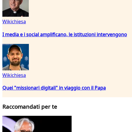
Wikichiesa
I media e i social amplificano, le istituzioni intervengono
Wikichiesa
Quei "missionari digitali" in viaggio con il Papa
Raccomandati per te