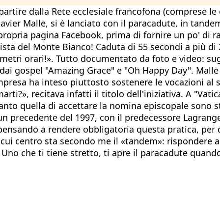
artire dalla Rete ecclesiale francofona (comprese le e
ier Malle, si è lanciato con il paracadute, in tande
lla propria pagina Facebook, prima di fornire un po' d
sta del Monte Bianco! Caduta di 55 secondi a più di 20
ometri orari!». Tutto documentato da foto e video: su
dai gospel "Amazing Grace" e "Oh Happy Day". Malle h
presa ha inteso piuttosto sostenere le vocazioni al sa
rti?», recitava infatti il titolo dell'iniziativa. A "Va
anto quella di accettare la nomina episcopale sono sta
un precedente del 1997, con il predecessore Lagrange,
 pensando a rendere obbligatoria questa pratica, per 
l cui centro sta secondo me il «tandem»: rispondere 
 a Uno che ti tiene stretto, ti apre il paracadute quan