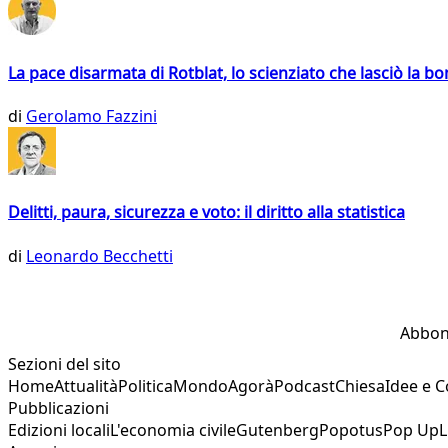
La pace disarmata di Rotblat, lo scienziato che lasciò la 
di
Gerolamo Fazzini
Delitti, paura, sicurezza e voto: il diritto alla statistica
di
Leonardo Becchetti
Abbon
Sezioni del sito
Home
Attualità
Politica
Mondo
Agorà
Podcast
Chiesa
Idee e 
Pubblicazioni
Edizioni locali
L'economia civile
Gutenberg
Popotus
Pop Up
L