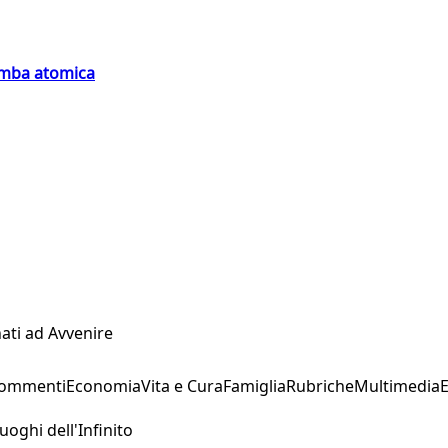
bomba atomica
ati ad Avvenire
Commenti
Economia
Vita e Cura
Famiglia
Rubriche
Multimedia
uoghi dell'Infinito