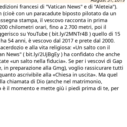
dizioni francesi di "Vatican News" e di "Aleteia").
m (cioè con un paracadute biposto pilotato da un
i rassegna stampa, il vescovo racconta in prima
0 chilometri orari, fino a 2.700 metri, poi il
ggerisco su YouTube ( bit.ly/2MNTr4B ) quello di 15
a 54 anni, è vescovo dal 2017 e prete dal 2000.
cerdozio e alla vita religiosa: «Un salto con il
tican News" ( bit.ly/2UjBgEy ) ha confidato che anche
te «un salto nella fiducia». Se per i vescovi di Gap
 in preparazione alla Gmg), voglio rassicurare tutti
quanto ascrivibile alla «Chiesa in uscita». Ma quel
alla chiamata di Dio (anche nel matrimonio,
do è il momento e mette giù i piedi prima di te, per