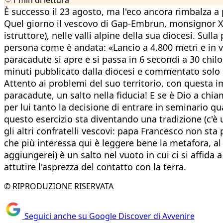
È successo il 23 agosto, ma l'eco ancora rimbalza a p
Quel giorno il vescovo di Gap-Embrun, monsignor Xav
istruttore), nelle valli alpine della sua diocesi. Su
persona come è andata: «Lancio a 4.800 metri e in vi
paracadute si apre e si passa in 6 secondi a 30 chil
minuti pubblicato dalla diocesi e commentato solo 
Attento ai problemi del suo territorio, con questa im
paracadute, un salto nella fiducia! E se è Dio a chiama
per lui tanto la decisione di entrare in seminario qu
questo esercizio sta diventando una tradizione (c'è 
gli altri confratelli vescovi: papa Francesco non sta
che più interessa qui è leggere bene la metafora, a
aggiungerei) è un salto nel vuoto in cui ci si affida
attutire l'asprezza del contatto con la terra.
© RIPRODUZIONE RISERVATA
Seguici anche su Google Discover di Avvenire