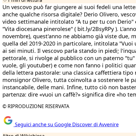
Un vescovo può far giungere ai suoi fedeli una lette
anche qualche risorsa digitale? Derio Olivero, vesco
video settimanale intitolato "A tu per tu con Derio"
"Vita diocesana pinerolese" ( bit.ly/2BsyRPy ). L'ann
novembre), quest'anno ne abbiamo già viste due, ma n
quella del 2019-2020 in particolare, intitolata "Vuo
ai sei minuti. Il vescovo parla stando in piedi; l'in
pettorale, si rivolge al pubblico con un paterno "tu
vuole, gli youtuber) e come non fanno i politici quan
della lettera pastorale: una classica caffettiera tip
monsignor Olivero, tutta coinvolta a sostenere le p
instancabile, delle mani. Infine, tutto ciò non bast
partenza: dire «vuoi un caffè?» significa dire «ho te
© RIPRODUZIONE RISERVATA
Seguici anche su Google Discover di Avvenire