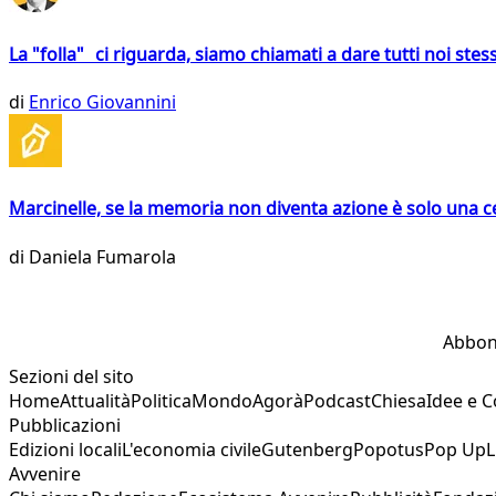
La "folla" ci riguarda, siamo chiamati a dare tutti noi stess
di
Enrico Giovannini
Marcinelle, se la memoria non diventa azione è solo una 
di
Daniela Fumarola
Abbon
Sezioni del sito
Home
Attualità
Politica
Mondo
Agorà
Podcast
Chiesa
Idee e 
Pubblicazioni
Edizioni locali
L'economia civile
Gutenberg
Popotus
Pop Up
L
Avvenire