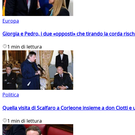
Europa
Giorgia e Pedro, i due «opposti» che tirando la corda risc
1 min di lettura
Politica
Quella visita di Scalfaro a Corleone insieme a don Ciotti e u
1 min di lettura