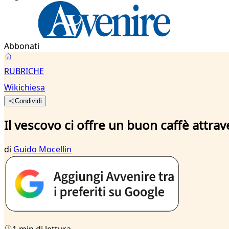
Abbonati
RUBRICHE
Wikichiesa
Condividi
Il vescovo ci offre un buon caffè attrav
di
Guido Mocellin
1 min di lettura