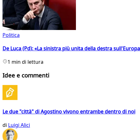
Politica
De Luca (Pd): «La sinistra più unita della destra sull'Europ
1 min di lettura
Idee e commenti
Le due "città" di Agostino vivono entrambe dentro di noi
di
Luigi Alici