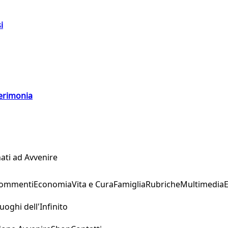
i
cerimonia
ati ad Avvenire
Commenti
Economia
Vita e Cura
Famiglia
Rubriche
Multimedia
uoghi dell'Infinito