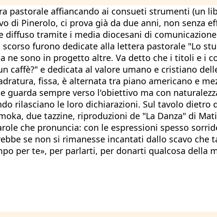
ra pastorale affiancando ai consueti strumenti (un li
vo di Pinerolo, ci prova già da due anni, non senza e
 e diffuso tramite i media diocesani di comunicazione
o scorso furono dedicate alla lettera pastorale "Lo st
e sono in progetto altre. Va detto che i titoli e i co
i un caffè?" e dedicata al valore umano e cristiano de
quadratura, fissa, è alternata tra piano americano e me
" e guarda sempre verso l'obiettivo ma con naturalezza
do rilasciano le loro dichiarazioni. Sul tavolo dietro 
o moka, due tazzine, riproduzioni de "La Danza" di Mat
arole che pronuncia: con le espressioni spesso sorrid
erebbe se non si rimanesse incantati dallo scavo che t
mpo per te», per parlarti, per donarti qualcosa della m