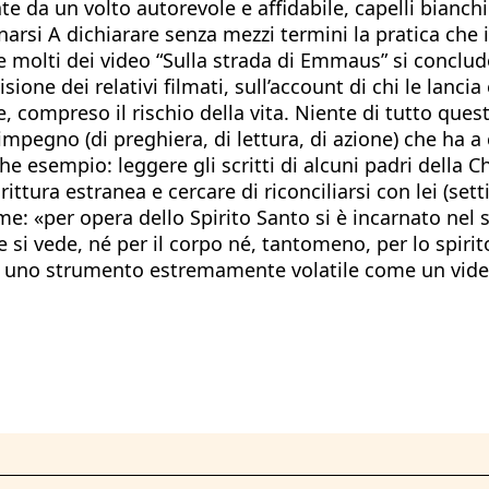
nate da un volto autorevole e affidabile, capelli bia
arsi A dichiarare senza mezzi termini la pratica che 
le molti dei video “Sulla strada di Emmaus” si concludo
isione dei relativi filmati, sull’account di chi le lanci
, compreso il rischio della vita. Niente di tutto que
pegno (di preghiera, di lettura, di azione) che ha a
esempio: leggere gli scritti di alcuni padri della Chie
ittura estranea e cercare di riconciliarsi con lei (se
eme: «per opera dello Spirito Santo si è incarnato nel
e si vede, né per il corpo né, tantomeno, per lo spir
o uno strumento estremamente volatile come un video