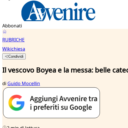
Abbonati
RUBRICHE
Wikichiesa
Condividi
Il vescovo Boyea e la messa: belle catec
di
Guido Mocellin
2 min di lettura