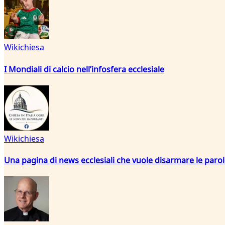
Wikichiesa
I Mondiali di calcio nell’infosfera ecclesiale
Wikichiesa
Una pagina di news ecclesiali che vuole disarmare le paro