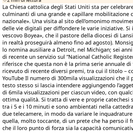
La Chiesa cattolica degli Stati Uniti sta per celebrare
culminanti di una grande e capillare mobilitazione 
nazionale». Una visita al sito dell’omonimo movime
delle vie digitali per diffondere le varie iniziative.
vescovo Boyea», che il pastore della diocesi di Lan
in realtà proseguirà almeno fino ad agosto). Monsig
lo nomina ausiliare a Detroit, nel Michigan; sei ann
di recente un servizio sul “National Catholic Registe
riferisce che questa non è la prima serie annuale d
ricevuto di recente diversi premi, tra cui il titolo –
YouTube Il numero di 300mila visualizzazioni che il p
testo stesso si lascia intendere aggiungendo l’aggett
di 6mila visualizzazioni per ciascun video, con qual
ottima qualità. Si tratta di vere e proprie cateches
tra i 5 e i 10 minuti e sono ambientati nella cattedr
due telecamere, in modo da variare le inquadrature e
quella, molto toccante, di un prete che ha perso il f
che il loro punto di forza sia la capacità comunicati