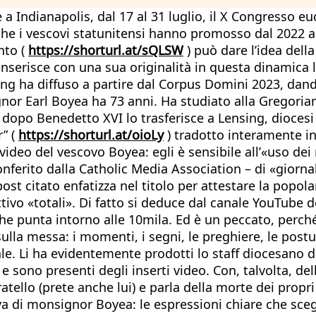
 a Indianapolis, dal 17 al 31 luglio, il X Congresso euc
che i vescovi statunitensi hanno promosso dal 2022 al
nto (
https://shorturl.at/sQLSW
) può dare l’idea dell
 Si inserisce con una sua originalità in questa dinamica
sing ha diffuso a partire dal Corpus Domini 2023, dan
nor Earl Boyea ha 73 anni. Ha studiato alla Gregoria
i dopo Benedetto XVI lo trasferisce a Lensing, dioces
r” (
https://shorturl.at/oioLy
) tradotto interamente in
i video del vescovo Boyea: egli è sensibile all’«uso 
 conferito dalla Catholic Media Association – di «giorna
ost citato enfatizza nel titolo per attestare la popola
ivo «totali». Di fatto si deduce dal canale YouTube d
che punta intorno alle 10mila. Ed è un peccato, perch
i sulla messa: i momenti, i segni, le preghiere, le p
ale. Li ha evidentemente prodotti lo staff diocesano d
 sono presenti degli inserti video. Con, talvolta, del
ratello (prete anche lui) e parla della morte dei prop
va di monsignor Boyea: le espressioni chiare che scegl