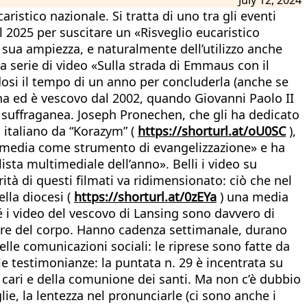
aristico nazionale. Si tratta di uno tra gli eventi
 2025 per suscitare un «Risveglio eucaristico
a sua ampiezza, e naturalmente dell’utilizzo anche
 la serie di video «Sulla strada di Emmaus con il
dosi il tempo di un anno per concluderla (anche se
na ed è vescovo dal 2002, quando Giovanni Paolo II
i suffraganea. Joseph Pronechen, che gli ha dedicato
 italiano da “Korazym” (
https://shorturl.at/oU0SC
),
dei media come strumento di evangelizzazione» e ha
lista multimediale dell’anno». Belli i video su
rità di questi filmati va ridimensionato: ciò che nel
ella diocesi (
https://shorturl.at/0zEYa
) una media
é i video del vescovo di Lansing sono davvero di
osture del corpo. Hanno cadenza settimanale, durano
elle comunicazioni sociali: le riprese sono fatte da
le testimonianze: la puntata n. 29 è incentrata su
ri cari e della comunione dei santi. Ma non c’è dubbio
ie, la lentezza nel pronunciarle (ci sono anche i