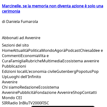
Marcinelle, se la memoria non diventa azione è solo una
cerimonia
di
Daniela Fumarola
Abbonati ad Avvenire
Sezioni del sito
Home
Attualità
Politica
Mondo
Agorà
Podcast
Chiesa
Idee e
Commenti
Economia
Vita e
Cura
Famiglia
Rubriche
Multimedia
Ecosistema avvenire
Pubblicazioni
Edizioni locali
L'economia civile
Gutenberg
Popotus
Pop
Up
Luoghi dell'Infinito
Avvenire
Chi siamo
Redazione
Ecosistema
Avvenire
Pubblicità
Fondazione Avvenire
Shop
Contatti
Mondo CEI
SIR
Radio InBlu
TV2000
FISC