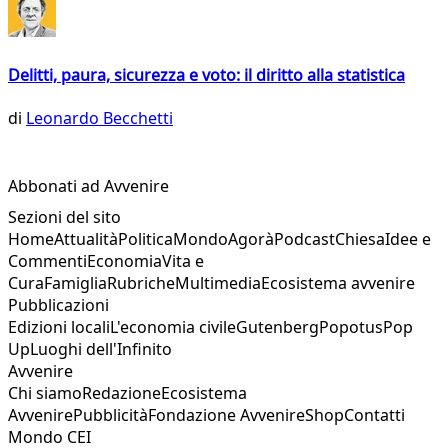
Delitti, paura, sicurezza e voto: il diritto alla statistica
di
Leonardo Becchetti
Abbonati ad Avvenire
Sezioni del sito
Home
Attualità
Politica
Mondo
Agorà
Podcast
Chiesa
Idee e
Commenti
Economia
Vita e
Cura
Famiglia
Rubriche
Multimedia
Ecosistema avvenire
Pubblicazioni
Edizioni locali
L'economia civile
Gutenberg
Popotus
Pop
Up
Luoghi dell'Infinito
Avvenire
Chi siamo
Redazione
Ecosistema
Avvenire
Pubblicità
Fondazione Avvenire
Shop
Contatti
Mondo CEI