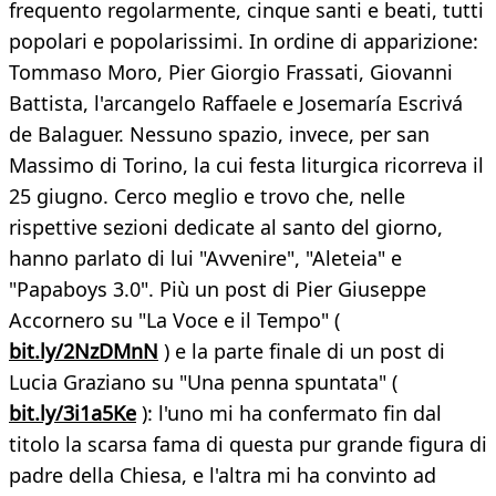
frequento regolarmente, cinque santi e beati, tutti
popolari e popolarissimi. In ordine di apparizione:
Tommaso Moro, Pier Giorgio Frassati, Giovanni
Battista, l'arcangelo Raffaele e Josemaría Escrivá
de Balaguer. Nessuno spazio, invece, per san
Massimo di Torino, la cui festa liturgica ricorreva il
25 giugno. Cerco meglio e trovo che, nelle
rispettive sezioni dedicate al santo del giorno,
hanno parlato di lui "Avvenire", "Aleteia" e
"Papaboys 3.0". Più un post di Pier Giuseppe
Accornero su "La Voce e il Tempo" (
bit.ly/2NzDMnN
) e la parte finale di un post di
Lucia Graziano su "Una penna spuntata" (
bit.ly/3i1a5Ke
): l'uno mi ha confermato fin dal
titolo la scarsa fama di questa pur grande figura di
padre della Chiesa, e l'altra mi ha convinto ad