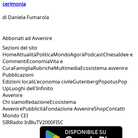
cerimonia
di
Daniela Fumarola
Abbonati ad Avvenire
Sezioni del sito
Home
Attualità
Politica
Mondo
Agorà
Podcast
Chiesa
Idee e
Commenti
Economia
Vita e
Cura
Famiglia
Rubriche
Multimedia
Ecosistema avvenire
Pubblicazioni
Edizioni locali
L'economia civile
Gutenberg
Popotus
Pop
Up
Luoghi dell'Infinito
Avvenire
Chi siamo
Redazione
Ecosistema
Avvenire
Pubblicità
Fondazione Avvenire
Shop
Contatti
Mondo CEI
SIR
Radio InBlu
TV2000
FISC