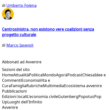
di
Umberto Folena
Centrosinistra, non esistono vere coalizioni senza
progetto culturale
di
Marco Iasevoli
Abbonati ad Avvenire
Sezioni del sito
Home
Attualità
Politica
Mondo
Agorà
Podcast
Chiesa
Idee e
Commenti
Economia
Vita e
Cura
Famiglia
Rubriche
Multimedia
Ecosistema avvenire
Pubblicazioni
Edizioni locali
L'economia civile
Gutenberg
Popotus
Pop
Up
Luoghi dell'Infinito
Avvenire