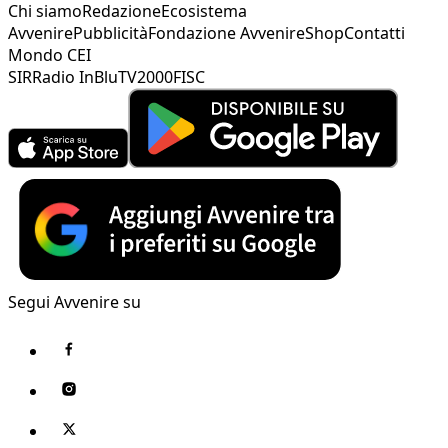
Chi siamo
Redazione
Ecosistema
Avvenire
Pubblicità
Fondazione Avvenire
Shop
Contatti
Mondo CEI
SIR
Radio InBlu
TV2000
FISC
Segui Avvenire su