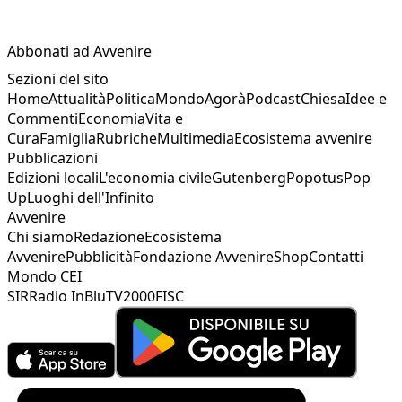
Abbonati ad Avvenire
Sezioni del sito
Home
Attualità
Politica
Mondo
Agorà
Podcast
Chiesa
Idee e
Commenti
Economia
Vita e
Cura
Famiglia
Rubriche
Multimedia
Ecosistema avvenire
Pubblicazioni
Edizioni locali
L'economia civile
Gutenberg
Popotus
Pop
Up
Luoghi dell'Infinito
Avvenire
Chi siamo
Redazione
Ecosistema
Avvenire
Pubblicità
Fondazione Avvenire
Shop
Contatti
Mondo CEI
SIR
Radio InBlu
TV2000
FISC