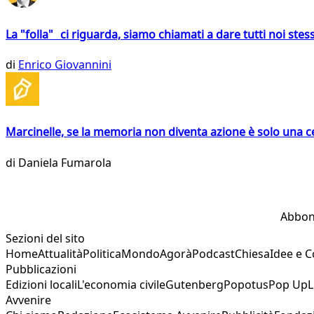
La "folla" ci riguarda, siamo chiamati a dare tutti noi stess
di
Enrico Giovannini
Marcinelle, se la memoria non diventa azione è solo una 
di
Daniela Fumarola
Abbon
Sezioni del sito
Home
Attualità
Politica
Mondo
Agorà
Podcast
Chiesa
Idee e 
Pubblicazioni
Edizioni locali
L'economia civile
Gutenberg
Popotus
Pop Up
L
Avvenire