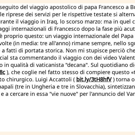
al seguito del viaggio apostolico di papa Francesco a 
le riprese dei servizi per le rispettive testate si alte
ante il viaggio in Iraq, lo scorso marzo: ma in quel 
viaggi internazionali di Francesco dopo la fase più ac
to è proprio questo: un viaggio internazionale del Pa
1 volte (in media: tre all'anno) rimane sempre, nello 
te a fatti di portata storica. Non mi stupisce perciò 
social sta commentando il viaggio con dei video Valent
 in qualità di vaticanista "decana". Sul quotidiano dig
8c
), che coglie nel fatto stesso di compiere questo 
to chirurgico. Luigi Accattoli (
bit.ly/3tH8hfV
) torna o
pali (tre in Ungheria e tre in Slovacchia), sintetizzan
, e a cercare in essa "vie nuove" per l'annuncio del Va