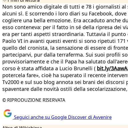
Non sono amico digitale di tutti e 78 i giornalisti 
alcuni sì. E scorrendo i loro diari su Facebook, dove 
cogliere una bella emozione. Era accaduto anche dur
esso conteneva: per il fatto in sé della ripresa dei 
era per tanti aspetti straordinaria. Tuttavia il pun
Paolo VI in avanti questi eventi si sono ripetuti 17
quello del cronista, la sensazione di essere di fron
parteciparvi, pur dalla terraferma. Sui suoi profili 
provvisoriamente e che il Papa ha salutato dall'aereo
corso è stata affidata a Lucio Brunelli (
bit.ly/3AawA
potercela fare», cioè ha superato il recente interven
Tv2000 e sul suo blog annota sei brani dei discorsi pa
spaventare dalle novità ostili della secolarizzazione
© RIPRODUZIONE RISERVATA
Seguici anche su Google Discover di Avvenire