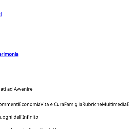
i
cerimonia
ati ad Avvenire
Commenti
Economia
Vita e Cura
Famiglia
Rubriche
Multimedia
uoghi dell'Infinito