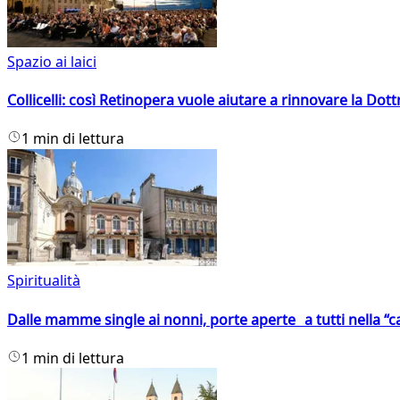
Spazio ai laici
Collicelli: così Retinopera vuole aiutare a rinnovare la Dott
1 min di lettura
Spiritualità
Dalle mamme single ai nonni, porte aperte a tutti nella “cas
1 min di lettura