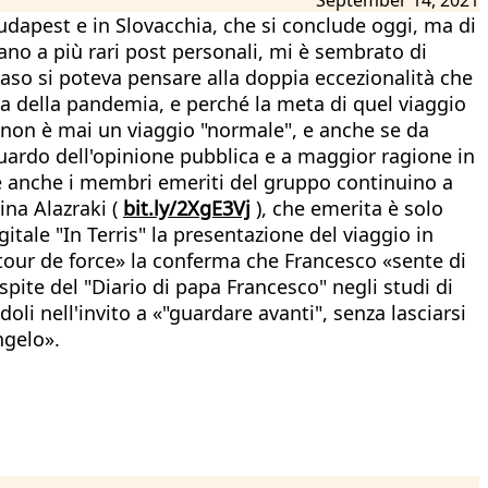
Budapest e in Slovacchia, che si conclude oggi, ma di
rnano a più rari post personali, mi è sembrato di
caso si poteva pensare alla doppia eccezionalità che
uta della pandemia, e perché la meta di quel viaggio
pa non è mai un viaggio "normale", e anche se da
sguardo dell'opinione pubblica e a maggior ragione in
che anche i membri emeriti del gruppo continuino a
ina Alazraki (
bit.ly/2XgE3Vj
), che emerita è solo
itale "In Terris" la presentazione del viaggio in
«tour de force» la conferma che Francesco «sente di
spite del "Diario di papa Francesco" negli studi di
doli nell'invito a «"guardare avanti", senza lasciarsi
ngelo».