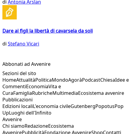
di
Antonia Arslan
Dare ai figli la libertà di cavarsela da soli
di
Stefano Vicari
Abbonati ad Avvenire
Sezioni del sito
Home
Attualità
Politica
Mondo
Agorà
Podcast
Chiesa
Idee e
Commenti
Economia
Vita e
Cura
Famiglia
Rubriche
Multimedia
Ecosistema avvenire
Pubblicazioni
Edizioni locali
L'economia civile
Gutenberg
Popotus
Pop
Up
Luoghi dell'Infinito
Avvenire
Chi siamo
Redazione
Ecosistema
Avvenire
Pubblicità
Fondazione Avvenire
Shop
Contatti