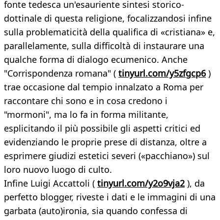
fonte tedesca un'esauriente sintesi storico-
dottinale di questa religione, focalizzandosi infine
sulla problematicità della qualifica di «cristiana» e,
parallelamente, sulla difficoltà di instaurare una
qualche forma di dialogo ecumenico. Anche
"Corrispondenza romana" (
tinyurl.com/y5zfgcp6
)
trae occasione dal tempio innalzato a Roma per
raccontare chi sono e in cosa credono i
"mormoni", ma lo fa in forma militante,
esplicitando il più possibile gli aspetti critici ed
evidenziando le proprie prese di distanza, oltre a
esprimere giudizi estetici severi («pacchiano») sul
loro nuovo luogo di culto.
Infine Luigi Accattoli (
tinyurl.com/y2o9vja2
), da
perfetto blogger, riveste i dati e le immagini di una
garbata (auto)ironia, sia quando confessa di