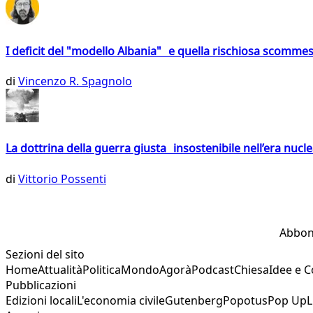
I deficit del "modello Albania" e quella rischiosa scommes
di
Vincenzo R. Spagnolo
La dottrina della guerra giusta insostenibile nell’era nucl
di
Vittorio Possenti
Abbon
Sezioni del sito
Home
Attualità
Politica
Mondo
Agorà
Podcast
Chiesa
Idee e 
Pubblicazioni
Edizioni locali
L'economia civile
Gutenberg
Popotus
Pop Up
L