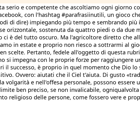
ista serio e competente che ascoltiamo ogni giorno co
cebook, con l'hashtag #parafrasiinutili, un gioco che a
odi di dire) impiegando più tempo e sembrando più int
sse orizzontale, sostenuta da quattro piedi o da due
ci è del tutto oscuro. Ma l'agricoltore diretto che all
Siamo in estate e proprio non riesco a sottrarmi al g
scelte. Pertanto, fedele all'oggetto di questa rubric
no si impegna con le proprie forze per raggiungere 
ri il successo, è proprio in quel momento che Dio lo 
o. Ovvero: aiutati che il Ciel t'aiuta. Di gusto «tradiz
a volgarità e nell'offesa personale, possono essere uti
mite ben preciso, se non invalicabile, ogniqualvolta 
ento religioso delle persone, come fossero vere e pro