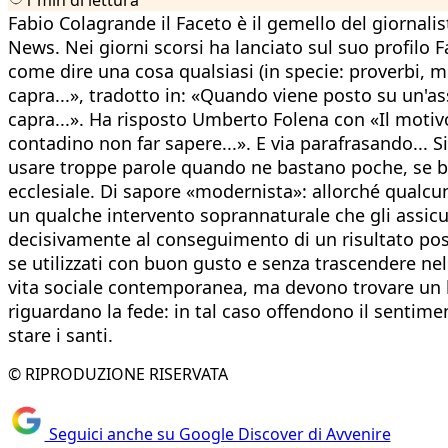
Fabio Colagrande il Faceto è il gemello del giornal
News. Nei giorni scorsi ha lanciato sul suo profilo Fa
come dire una cosa qualsiasi (in specie: proverbi, m
capra...», tradotto in: «Quando viene posto su un'a
capra...». Ha risposto Umberto Folena con «Il motivo 
contadino non far sapere...». E via parafrasando... 
usare troppe parole quando ne bastano poche, se ben 
ecclesiale. Di sapore «modernista»: allorché qualcu
un qualche intervento soprannaturale che gli assicu
decisivamente al conseguimento di un risultato positiv
se utilizzati con buon gusto e senza trascendere nell
vita sociale contemporanea, ma devono trovare un li
riguardano la fede: in tal caso offendono il sentim
stare i santi.
© RIPRODUZIONE RISERVATA
Seguici anche su Google Discover di Avvenire