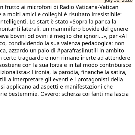
n frutto ai microfoni di Radio Vaticana-Vatican
 molti amici e colleghi è risultato irresistibile:
elligenti. Lo start è stato «Sopra la panca la
 montanti laterali, un mammifero bovide del genere
eva bovini od ovini è meglio che ignori...», per «Al
ioco, condividendo la sua valenza pedadogica: non
a, azzardo un paio di #parafrasiinutili in ambito
un certo traguardo e non rimane inerte ad attendere
sostiene con la sua forza e in tal modo contribuisce
ionalista»: l'ironia, la parodia, finanche la satira,
li a interpretare gli eventi e i protagonisti della
si applicano ad aspetti e manifestazioni che
prie bestemmie. Ovvero: scherza coi fanti ma lascia