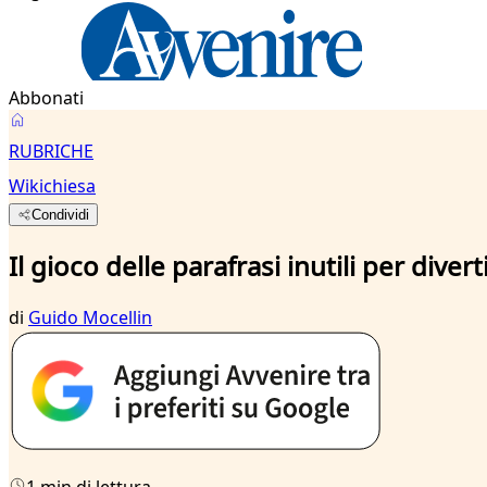
Abbonati
RUBRICHE
Wikichiesa
Condividi
Il gioco delle parafrasi inutili per diver
di
Guido Mocellin
1 min di lettura