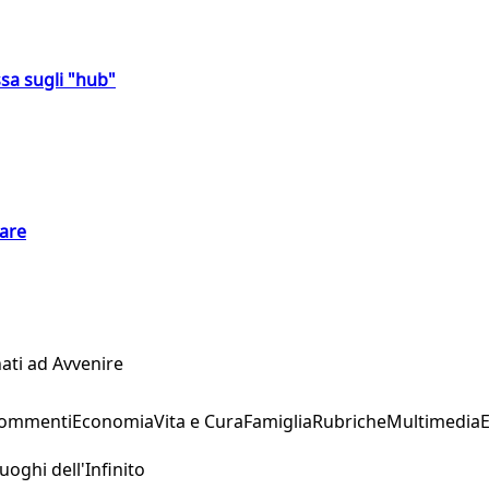
sa sugli "hub"
eare
ati ad Avvenire
Commenti
Economia
Vita e Cura
Famiglia
Rubriche
Multimedia
uoghi dell'Infinito