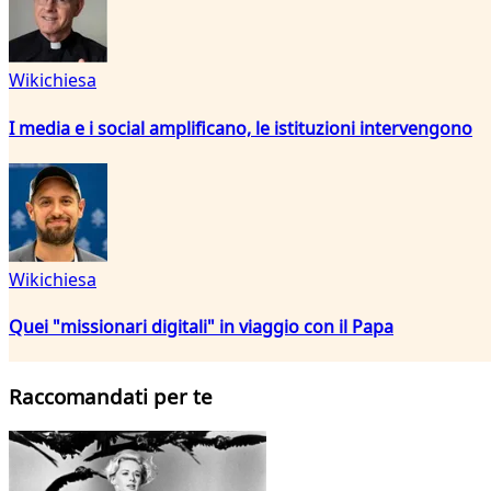
Wikichiesa
I media e i social amplificano, le istituzioni intervengono
Wikichiesa
Quei "missionari digitali" in viaggio con il Papa
Raccomandati per te