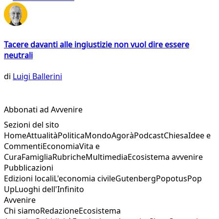
Tacere davanti alle ingiustizie non vuol dire essere
neutrali
di
Luigi Ballerini
Abbonati ad Avvenire
Sezioni del sito
Home
Attualità
Politica
Mondo
Agorà
Podcast
Chiesa
Idee e
Commenti
Economia
Vita e
Cura
Famiglia
Rubriche
Multimedia
Ecosistema avvenire
Pubblicazioni
Edizioni locali
L'economia civile
Gutenberg
Popotus
Pop
Up
Luoghi dell'Infinito
Avvenire
Chi siamo
Redazione
Ecosistema