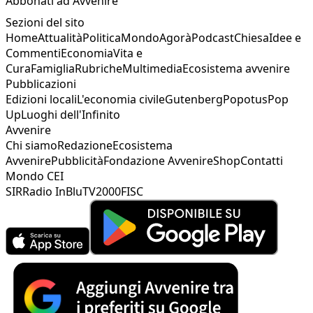
Abbonati ad Avvenire
Sezioni del sito
Home
Attualità
Politica
Mondo
Agorà
Podcast
Chiesa
Idee e
Commenti
Economia
Vita e
Cura
Famiglia
Rubriche
Multimedia
Ecosistema avvenire
Pubblicazioni
Edizioni locali
L'economia civile
Gutenberg
Popotus
Pop
Up
Luoghi dell'Infinito
Avvenire
Chi siamo
Redazione
Ecosistema
Avvenire
Pubblicità
Fondazione Avvenire
Shop
Contatti
Mondo CEI
SIR
Radio InBlu
TV2000
FISC