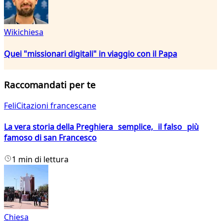
Wikichiesa
Quei "missionari digitali" in viaggio con il Papa
Raccomandati per te
FeliCitazioni francescane
La vera storia della Preghiera semplice, il falso più
famoso di san Francesco
1 min di lettura
Chiesa