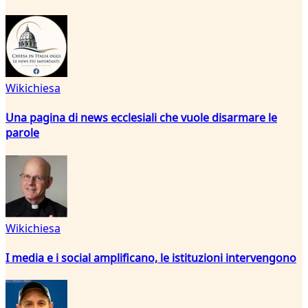
Wikichiesa
Una pagina di news ecclesiali che vuole disarmare le
parole
Wikichiesa
I media e i social amplificano, le istituzioni intervengono