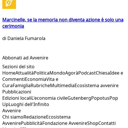
Marcinelle, se la memoria non diventa azione è solo una
cerimonia
di
Daniela Fumarola
Abbonati ad Avvenire
Sezioni del sito
Home
Attualità
Politica
Mondo
Agorà
Podcast
Chiesa
Idee e
Commenti
Economia
Vita e
Cura
Famiglia
Rubriche
Multimedia
Ecosistema avvenire
Pubblicazioni
Edizioni locali
L'economia civile
Gutenberg
Popotus
Pop
Up
Luoghi dell'Infinito
Avvenire
Chi siamo
Redazione
Ecosistema
Avvenire
Pubblicità
Fondazione Avvenire
Shop
Contatti