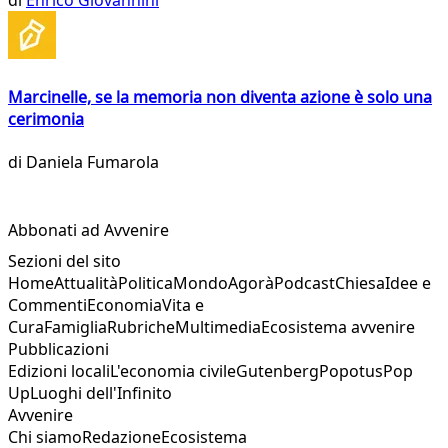
di
Enrico Giovannini
Marcinelle, se la memoria non diventa azione è solo una
cerimonia
di
Daniela Fumarola
Abbonati ad Avvenire
Sezioni del sito
Home
Attualità
Politica
Mondo
Agorà
Podcast
Chiesa
Idee e
Commenti
Economia
Vita e
Cura
Famiglia
Rubriche
Multimedia
Ecosistema avvenire
Pubblicazioni
Edizioni locali
L'economia civile
Gutenberg
Popotus
Pop
Up
Luoghi dell'Infinito
Avvenire
Chi siamo
Redazione
Ecosistema