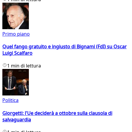
Primo piano
Quel fango gratuito e ingiusto di Bignami (FdI) su Oscar
Luigi Scalfaro
1 min di lettura
Politica
Giorgetti: l'Ue deciderà a ottobre sulla clausola di
salvaguardia