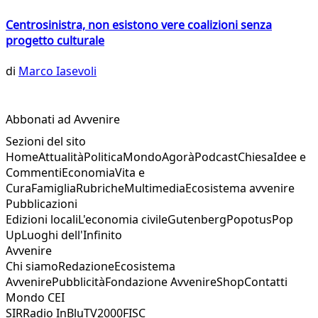
Centrosinistra, non esistono vere coalizioni senza
progetto culturale
di
Marco Iasevoli
Abbonati ad Avvenire
Sezioni del sito
Home
Attualità
Politica
Mondo
Agorà
Podcast
Chiesa
Idee e
Commenti
Economia
Vita e
Cura
Famiglia
Rubriche
Multimedia
Ecosistema avvenire
Pubblicazioni
Edizioni locali
L'economia civile
Gutenberg
Popotus
Pop
Up
Luoghi dell'Infinito
Avvenire
Chi siamo
Redazione
Ecosistema
Avvenire
Pubblicità
Fondazione Avvenire
Shop
Contatti
Mondo CEI
SIR
Radio InBlu
TV2000
FISC