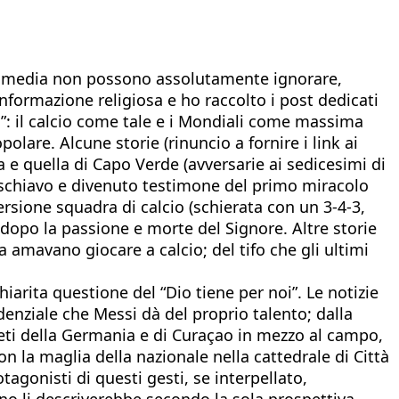
e i media non possono assolutamente ignorare,
nformazione religiosa e ho raccolto i post dedicati
ta”: il calcio come tale e i Mondiali come massima
lare. Alcune storie (rinuncio a fornire i link ai
a e quella di Capo Verde (avversarie ai sedicesimi di
e schiavo e divenuto testimone del primo miracolo
ersione squadra di calcio (schierata con un 3-4-3,
 dopo la passione e morte del Signore. Altre storie
na amavano giocare a calcio; del tifo che gli ultimi
iarita questione del “Dio tiene per noi”. Le notizie
denziale che Messi dà del proprio talento; dalla
tleti della Germania e di Curaçao in mezzo al campo,
n la maglia della nazionale nella cattedrale di Città
tagonisti di questi gesti, se interpellato,
no li descriverebbe secondo la sola prospettiva