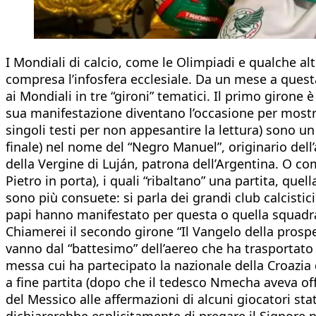
I Mondiali di calcio, come le Olimpiadi e qualche 
compresa l’infosfera ecclesiale. Da un mese a questa
ai Mondiali in tre “gironi” tematici. Il primo girone
sua manifestazione diventano l’occasione per mostrare
singoli testi per non appesantire la lettura) sono un
finale) nel nome del “Negro Manuel”, originario del
della Vergine di Luján, patrona dell’Argentina. O co
Pietro in porta), i quali “ribaltano” una partita, q
sono più consuete: si parla dei grandi club calcistici
papi hanno manifestato per questa o quella squadr
Chiamerei il secondo girone “Il Vangelo della prosper
vanno dal “battesimo” dell’aereo che ha trasportato l
messa cui ha partecipato la nazionale della Croazia 
a fine partita (dopo che il tedesco Nmecha aveva offe
del Messico alle affermazioni di alcuni giocatori sta
dichiarerebbe esplicitamente di pregare il Signore 