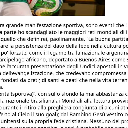
altra grande manifestazione sportiva, sono eventi ch
 parte ho scandagliato le maggiori reti mondiali di i
 è quello che definirei, paolinamente, “La buona parti
 la persistenza del dato della fede nella cultura popo
 po’ forzate, come il legame tra la nazionale argentin
l’arcipelago africano, deportato a Buenos Aires com
me l’accurata presentazione degli Undici apostoli in v
uella dell’evangelizzazione, che credevano compromessa
 fondati da preti; di santi e beati che nella vita terre
a.
ità (sportiva)”, con sullo sfondo la mai abbastanza ch
a nazionale brasiliana ai Mondiali alla lettura provvi
durante il ritiro alla preghiera congiunta di alcuni a
rto al Cielo il suo goal); dal Bambino Gesù vestito co
tunitensi sulla propria fede cristiana. Nessuno dei pro
per un successo sportivo, e anzi è probabile che ognu