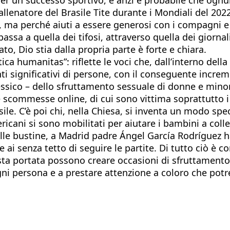
llenatore del Brasile Tite durante i Mondiali del 2022,
, ma perché aiuti a essere generosi con i compagni e l
assa a quella dei tifosi, attraverso quella dei giornal
, Dio stia dalla propria parte è forte e chiara.
ca humanitas”: riflette le voci che, dall’interno della
 significativi di persone, con il conseguente increme
essico – dello sfruttamento sessuale di donne e minori
 scommesse online, di cui sono vittima soprattutto i c
sile. C’è poi chi, nella Chiesa, si inventa un modo spe
ani si sono mobilitati per aiutare i bambini a collez
 delle bustine, a Madrid padre Ángel García Rodríguez 
 ai senza tetto di seguire le partite. Di tutto ciò è co
esta portata possono creare occasioni di sfruttamento
ni persona e a prestare attenzione a coloro che potreb