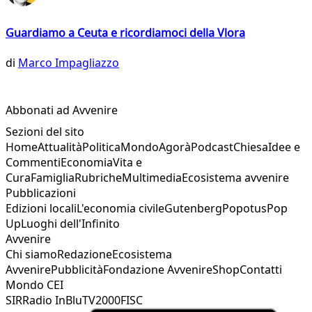
Guardiamo a Ceuta e ricordiamoci della Vlora
di
Marco Impagliazzo
Abbonati ad Avvenire
Sezioni del sito
Home
Attualità
Politica
Mondo
Agorà
Podcast
Chiesa
Idee e
Commenti
Economia
Vita e
Cura
Famiglia
Rubriche
Multimedia
Ecosistema avvenire
Pubblicazioni
Edizioni locali
L'economia civile
Gutenberg
Popotus
Pop
Up
Luoghi dell'Infinito
Avvenire
Chi siamo
Redazione
Ecosistema
Avvenire
Pubblicità
Fondazione Avvenire
Shop
Contatti
Mondo CEI
SIR
Radio InBlu
TV2000
FISC