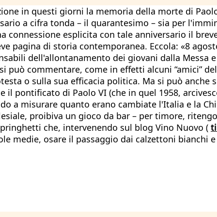
ione in questi giorni la memoria della morte di Paolo
versario a cifra tonda – il quarantesimo – sia per l'i
a connessione esplicita con tale anniversario il brev
ve pagina di storia contemporanea. Eccola: «8 agosto
onsabili dell'allontanamento dei giovani dalla Messa e
 La si può commentare, come in effetti alcuni “amici” de
testa o sulla sua efficacia politica. Ma si può anche 
 il pontificato di Paolo VI (che in quel 1958, arcives
 a misurare quanto erano cambiate l'Italia e la Chies
lesiale, proibiva un gioco da bar – per timore, rite
pringhetti che, intervenendo sul blog Vino Nuovo (
t
uole medie, osare il passaggio dai calzettoni bianchi 