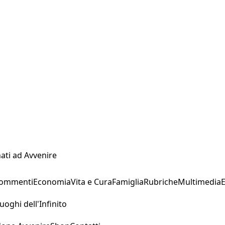
ati ad Avvenire
Commenti
Economia
Vita e Cura
Famiglia
Rubriche
Multimedia
uoghi dell'Infinito