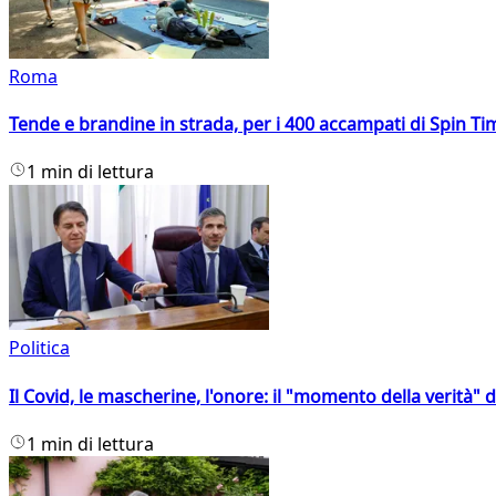
Roma
Tende e brandine in strada, per i 400 accampati di Spin T
1 min di lettura
Politica
Il Covid, le mascherine, l'onore: il "momento della verità" 
1 min di lettura