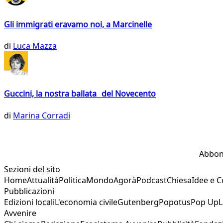
Gli immigrati eravamo noi, a Marcinelle
di
Luca Mazza
Guccini, la nostra ballata del Novecento
di
Marina Corradi
Abbon
Sezioni del sito
Home
Attualità
Politica
Mondo
Agorà
Podcast
Chiesa
Idee e 
Pubblicazioni
Edizioni locali
L'economia civile
Gutenberg
Popotus
Pop Up
L
Avvenire