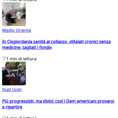
Medio Oriente
In Cisgiordania sanità al collasso. «Malati cronici senza
medicine, tagliati i fondi»
1 min di lettura
Stati Uniti
Più progressisti, ma divisi: così i Dem americani provano
a ripartire