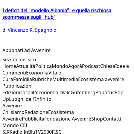
I deficit del "modello Albania" e quella rischiosa
scommessa sugli "hub"
di
Vincenzo R. Spagnolo
Abbonati ad Avvenire
Sezioni del sito
Home
Attualità
Politica
Mondo
Agorà
Podcast
Chiesa
Idee e
Commenti
Economia
Vita e
Cura
Famiglia
Rubriche
Multimedia
Ecosistema avvenire
Pubblicazioni
Edizioni locali
L'economia civile
Gutenberg
Popotus
Pop
Up
Luoghi dell'Infinito
Avvenire
Chi siamo
Redazione
Ecosistema
Avvenire
Pubblicità
Fondazione Avvenire
Shop
Contatti
Mondo CEI
SIR
Radio InBlu
TV2000
FISC