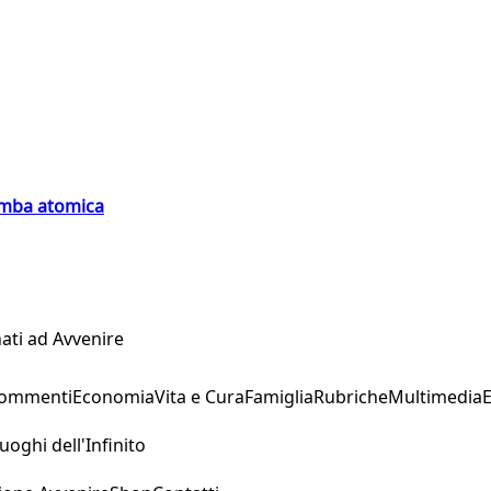
bomba atomica
ati ad Avvenire
Commenti
Economia
Vita e Cura
Famiglia
Rubriche
Multimedia
uoghi dell'Infinito