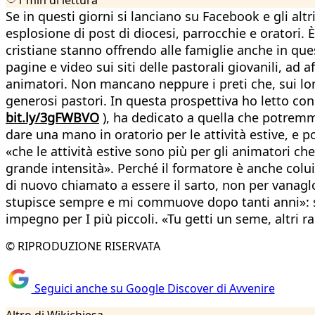
Se in questi giorni si lanciano su Facebook e gli alt
esplosione di post di diocesi, parrocchie e oratori.
cristiane stanno offrendo alle famiglie anche in ques
pagine e video sui siti delle pastorali giovanili, ad 
animatori. Non mancano neppure i preti che, sui lor
generosi pastori. In questa prospettiva ho letto con
bit.ly/3gFWBVO
), ha dedicato a quella che potremmo 
dare una mano in oratorio per le attività estive, e p
«che le attività estive sono più per gli animatori ch
grande intensità». Perché il formatore è anche colui c
di nuovo chiamato a essere il sarto, non per vanaglo
stupisce sempre e mi commuove dopo tanti anni»: sono
impegno per I più piccoli. «Tu getti un seme, altri 
© RIPRODUZIONE RISERVATA
Seguici anche su Google Discover di Avvenire