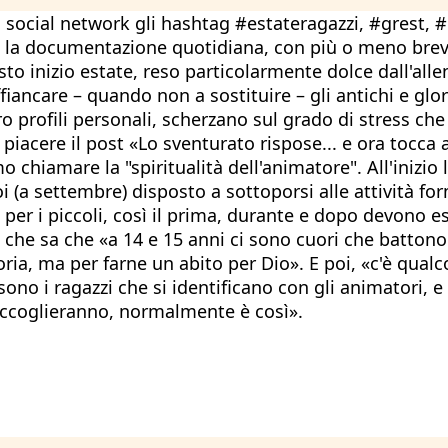
ri social network gli hashtag #estateragazzi, #grest, #
 È la documentazione quotidiana, con più o meno brevi
to inizio estate, reso particolarmente dolce dall'alle
affiancare – quando non a sostituire – gli antichi e glo
o profili personali, scherzano sul grado di stress ch
 piacere il post «Lo sventurato rispose... e ora tocc
chiamare la "spiritualità dell'animatore". All'inizio 
oi (a settembre) disposto a sottoporsi alle attività f
e per i piccoli, così il prima, durante e dopo devono 
he sa che «a 14 e 15 anni ci sono cuori che battono già
ria, ma per farne un abito per Dio». E poi, «c'è qualc
 i ragazzi che si identificano con gli animatori, e m
raccoglieranno, normalmente è così».