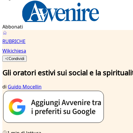
Abbonati
RUBRICHE
Wikichiesa
Condividi
Gli oratori estivi sui social e la spiritua
di
Guido Mocellin
1 min di lettura