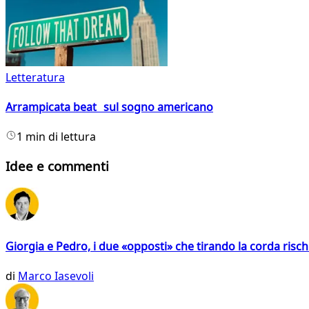
Letteratura
Arrampicata beat sul sogno americano
1 min di lettura
Idee e commenti
Giorgia e Pedro, i due «opposti» che tirando la corda risc
di
Marco Iasevoli