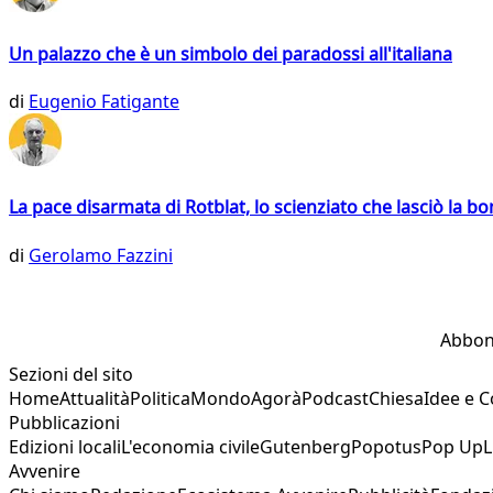
Un palazzo che è un simbolo dei paradossi all'italiana
di
Eugenio Fatigante
La pace disarmata di Rotblat, lo scienziato che lasciò la 
di
Gerolamo Fazzini
Abbon
Sezioni del sito
Home
Attualità
Politica
Mondo
Agorà
Podcast
Chiesa
Idee e 
Pubblicazioni
Edizioni locali
L'economia civile
Gutenberg
Popotus
Pop Up
L
Avvenire