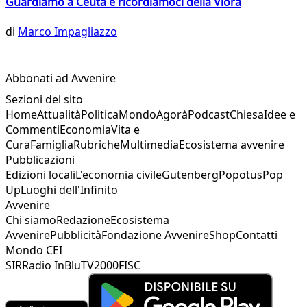
Guardiamo a Ceuta e ricordiamoci della Vlora
di
Marco Impagliazzo
Abbonati ad Avvenire
Sezioni del sito
Home
Attualità
Politica
Mondo
Agorà
Podcast
Chiesa
Idee e
Commenti
Economia
Vita e
Cura
Famiglia
Rubriche
Multimedia
Ecosistema avvenire
Pubblicazioni
Edizioni locali
L'economia civile
Gutenberg
Popotus
Pop
Up
Luoghi dell'Infinito
Avvenire
Chi siamo
Redazione
Ecosistema
Avvenire
Pubblicità
Fondazione Avvenire
Shop
Contatti
Mondo CEI
SIR
Radio InBlu
TV2000
FISC