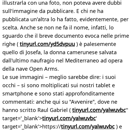
illustrarla con una foto, non poteva avere dubbi
sull'immagine da pubblicare. E chi ne ha
pubblicata un'altra lo ha fatto, evidentemente, per
scelta. Anche se non ne fa il nome, infatti, lo
sguardo che il breve documento evoca nelle prime
righe (
tinyurl.com/yd5dvpuu
) è palesemente
quello di Josefa, la donna camerunese salvata
dall'ultimo naufragio nel Mediterraneo ad opera
della nave Open Arms.
Le sue immagini – meglio sarebbe dire: i suoi
occhi – si sono moltiplicati sui nostri tablet e
smartphone e sono stati approfonditamente
commentati: anche qui su "Avvenire", dove ne
hanno scritto Raul Gabriel (
tinyurl.com/yalwuvbc
''
target='_blank'>
tinyurl.com/yalwuvbc
'
target='_blank'>https://
tinyurl.com/yalwuvbc
) e