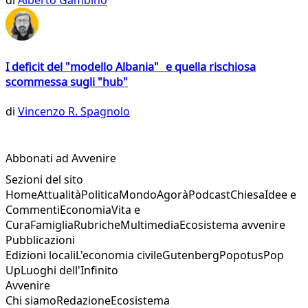
di
Alberto Gambino
I deficit del "modello Albania" e quella rischiosa
scommessa sugli "hub"
di
Vincenzo R. Spagnolo
Abbonati ad Avvenire
Sezioni del sito
Home
Attualità
Politica
Mondo
Agorà
Podcast
Chiesa
Idee e
Commenti
Economia
Vita e
Cura
Famiglia
Rubriche
Multimedia
Ecosistema avvenire
Pubblicazioni
Edizioni locali
L'economia civile
Gutenberg
Popotus
Pop
Up
Luoghi dell'Infinito
Avvenire
Chi siamo
Redazione
Ecosistema