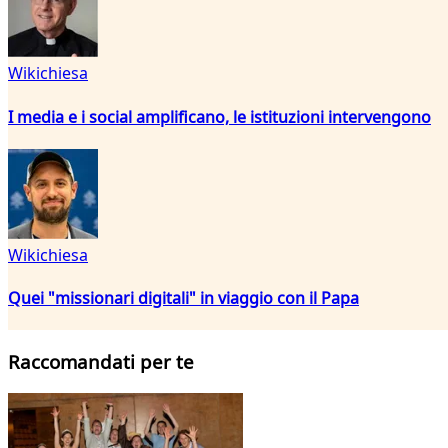
Wikichiesa
I media e i social amplificano, le istituzioni intervengono
Wikichiesa
Quei "missionari digitali" in viaggio con il Papa
Raccomandati per te