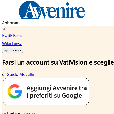
Abbonati
RUBRICHE
Wikichiesa
Condividi
Farsi un account su VatiVision e sceglie
di
Guido Mocellin
1 min di lettura