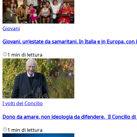
Giovani
Giovani, un’estate da samaritani. In Italia e in Europa, con 
1 min di lettura
I volti del Concilio
Dono da amare, non ideologia da difendere. Il Concilio di 
1 min di lettura