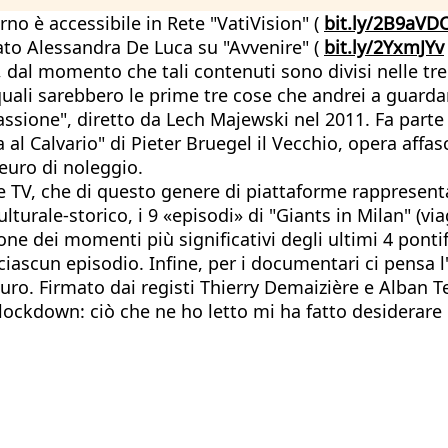
rno è accessibile in Rete "VatiVision" (
bit.ly/2B9aVD
gato Alessandra De Luca su "Avvenire" (
bit.ly/2YxmJYv
, dal momento che tali contenuti sono divisi nelle tre
i sarebbero le prime tre cose che andrei a guardare:
 passione", diretto da Lech Majewski nel 2011. Fa part
a al Calvario" di Pieter Bruegel il Vecchio, opera affa
euro di noleggio.
e TV, che di questo genere di piattaforme rappresentan
ulturale-storico, i 9 «episodi» di "Giants in Milan" (vi
zione dei momenti più significativi degli ultimi 4 ponti
ascun episodio. Infine, per i documentari ci pensa l
o. Firmato dai registi Thierry Demaizière e Alban Teur
 lockdown: ciò che ne ho letto mi ha fatto desiderare