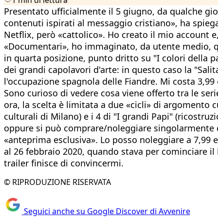
Presentato ufficialmente il 5 giugno, da qualche gio
contenuti ispirati al messaggio cristiano», ha spie
Netflix, però «cattolico». Ho creato il mio account e
«Documentari», ho immaginato, da utente medio, qual
in quarta posizione, punto dritto su "I colori della
dei grandi capolavori d'arte: in questo caso la "Salit
l'occupazione spagnola delle Fiandre. Mi costa 3,99 
Sono curioso di vedere cosa viene offerto tra le seri
ora, la scelta è limitata a due «cicli» di argomento c
culturali di Milano) e i 4 di "I grandi Papi" (ricostru
oppure si può comprare/noleggiare singolarmente ci
«anteprima esclusiva». Lo posso noleggiare a 7,99 eur
al 26 febbraio 2020, quando stava per cominciare il
trailer finisce di convincermi.
© RIPRODUZIONE RISERVATA
Seguici anche su Google Discover di Avvenire