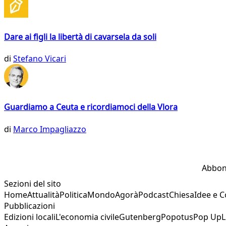
Dare ai figli la libertà di cavarsela da soli
di
Stefano Vicari
Guardiamo a Ceuta e ricordiamoci della Vlora
di
Marco Impagliazzo
Abbon
Sezioni del sito
Home
Attualità
Politica
Mondo
Agorà
Podcast
Chiesa
Idee e 
Pubblicazioni
Edizioni locali
L'economia civile
Gutenberg
Popotus
Pop Up
L