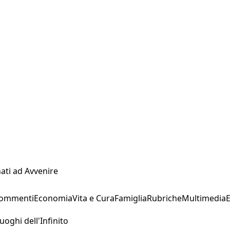
ati ad Avvenire
Commenti
Economia
Vita e Cura
Famiglia
Rubriche
Multimedia
uoghi dell'Infinito