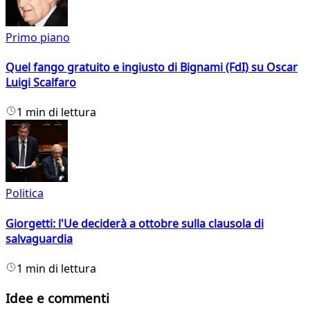
Primo piano
Quel fango gratuito e ingiusto di Bignami (FdI) su Oscar
Luigi Scalfaro
1 min di lettura
Politica
Giorgetti: l'Ue deciderà a ottobre sulla clausola di
salvaguardia
1 min di lettura
Idee e commenti