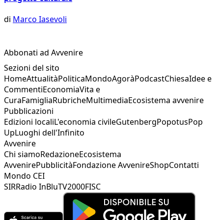
di
Marco Iasevoli
Abbonati ad Avvenire
Sezioni del sito
Home
Attualità
Politica
Mondo
Agorà
Podcast
Chiesa
Idee e
Commenti
Economia
Vita e
Cura
Famiglia
Rubriche
Multimedia
Ecosistema avvenire
Pubblicazioni
Edizioni locali
L'economia civile
Gutenberg
Popotus
Pop
Up
Luoghi dell'Infinito
Avvenire
Chi siamo
Redazione
Ecosistema
Avvenire
Pubblicità
Fondazione Avvenire
Shop
Contatti
Mondo CEI
SIR
Radio InBlu
TV2000
FISC