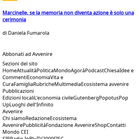
Marcinelle, se la memoria non diventa azione è solo una
cerimonia
di
Daniela Fumarola
Abbonati ad Avvenire
Sezioni del sito
Home
Attualità
Politica
Mondo
Agorà
Podcast
Chiesa
Idee e
Commenti
Economia
Vita e
Cura
Famiglia
Rubriche
Multimedia
Ecosistema avvenire
Pubblicazioni
Edizioni locali
L'economia civile
Gutenberg
Popotus
Pop
Up
Luoghi dell'Infinito
Avvenire
Chi siamo
Redazione
Ecosistema
Avvenire
Pubblicità
Fondazione Avvenire
Shop
Contatti
Mondo CEI
SIR
Radio InBlu
TV2000
FISC