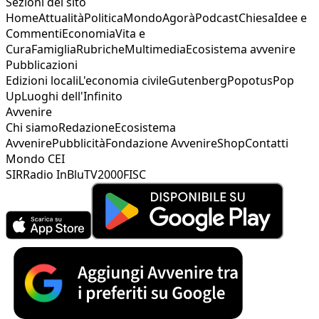
Sezioni del sito
Home
Attualità
Politica
Mondo
Agorà
Podcast
Chiesa
Idee e
Commenti
Economia
Vita e
Cura
Famiglia
Rubriche
Multimedia
Ecosistema avvenire
Pubblicazioni
Edizioni locali
L'economia civile
Gutenberg
Popotus
Pop
Up
Luoghi dell'Infinito
Avvenire
Chi siamo
Redazione
Ecosistema
Avvenire
Pubblicità
Fondazione Avvenire
Shop
Contatti
Mondo CEI
SIR
Radio InBlu
TV2000
FISC