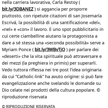
nella carriera lavorativa, Carla Restoy (
bit.ly/3DBANEZ
) si aggancia per proporre
piuttosto, con ripetute citazioni di san Josemaría
Escrivá, la possibilità di una santificazione «del»,
«nel» e «con» il lavoro. E uno spot pubblicitario in
cui certe ciambelline aiutano la protagonista a
dare a sé stessa una «seconda possibilità» serve a
Myriam Ponce (
bit.ly/3WBvTjO
) per parlare dei
«deserti» che la vita spirituale può attraversare e
dei mezzi (la preghiera in primis) per superarli.
Vedo tuttora riflessa nei tre post l’idea originaria
da cui “Catholic-link” ha avuto origine: si può fare
evangelizzazione anche svelando le domande su
Dio celate nei prodotti della cultura popolare. ©
riproduzione riservata
© RIPRODUZIONE RISERVATA