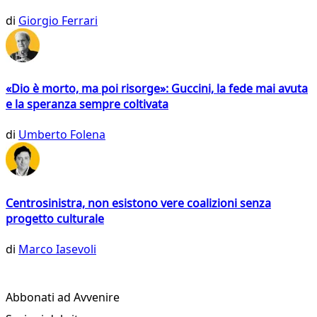
di
Giorgio Ferrari
«Dio è morto, ma poi risorge»: Guccini, la fede mai avuta
e la speranza sempre coltivata
di
Umberto Folena
Centrosinistra, non esistono vere coalizioni senza
progetto culturale
di
Marco Iasevoli
Abbonati ad Avvenire