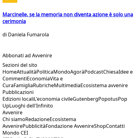
Marcinelle, se la memoria non diventa azione è solo una
cerimonia
di
Daniela Fumarola
Abbonati ad Avvenire
Sezioni del sito
Home
Attualità
Politica
Mondo
Agorà
Podcast
Chiesa
Idee e
Commenti
Economia
Vita e
Cura
Famiglia
Rubriche
Multimedia
Ecosistema avvenire
Pubblicazioni
Edizioni locali
L'economia civile
Gutenberg
Popotus
Pop
Up
Luoghi dell'Infinito
Avvenire
Chi siamo
Redazione
Ecosistema
Avvenire
Pubblicità
Fondazione Avvenire
Shop
Contatti
Mondo CEI