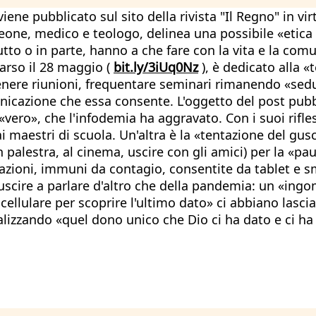
iene pubblicato sul sito della rivista "Il Regno" in vi
Leone, medico e teologo, delinea una possibile «etica 
to o in parte, hanno a che fare con la vita e la com
arso il 28 maggio (
bit.ly/3iUq0Nz
), è dedicato alla «
enere riunioni, frequentare seminari rimanendo «sedu
unicazione che essa consente. L'oggetto del post pubbl
l «vero», che l'infodemia ha aggravato. Con i suoi rifle
i maestri di scuola. Un'altra è la «tentazione del gus
in palestra, al cinema, uscire con gli amici) per la «p
iazioni, immuni da contagio, consentite da tablet e s
riuscire a parlare d'altro che della pandemia: un «in
cellulare per scoprire l'ultimo dato» ci abbiano lascia
talizzando «quel dono unico che Dio ci ha dato e ci h