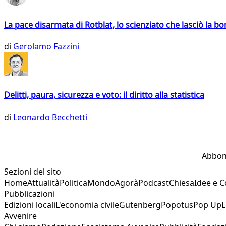
La pace disarmata di Rotblat, lo scienziato che lasciò la 
di
Gerolamo Fazzini
Delitti, paura, sicurezza e voto: il diritto alla statistica
di
Leonardo Becchetti
Abbon
Sezioni del sito
Home
Attualità
Politica
Mondo
Agorà
Podcast
Chiesa
Idee e 
Pubblicazioni
Edizioni locali
L'economia civile
Gutenberg
Popotus
Pop Up
L
Avvenire