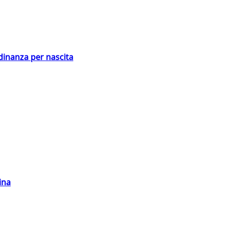
adinanza per nascita
ina