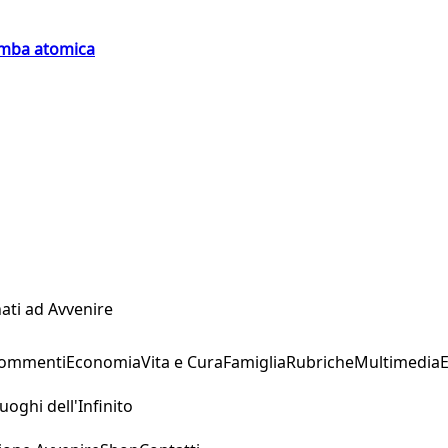
bomba atomica
ati ad Avvenire
Commenti
Economia
Vita e Cura
Famiglia
Rubriche
Multimedia
uoghi dell'Infinito