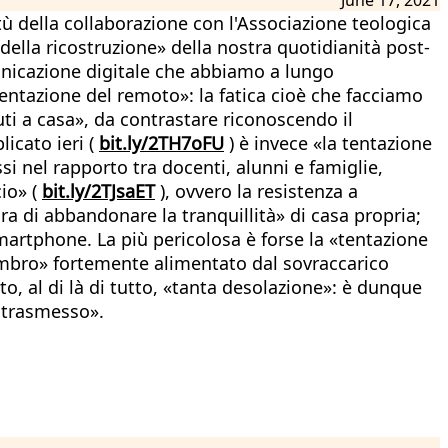
rtù della collaborazione con l'Associazione teologica
della ricostruzione» della nostra quotidianità post-
unicazione digitale che abbiamo a lungo
tentazione del remoto»: la fatica cioè che facciamo
ti a casa», da contrastare riconoscendo il
icato ieri (
bit.ly/2TH7oFU
) è invece «la tentazione
ssi nel rapporto tra docenti, alunni e famiglie,
cio» (
bit.ly/2TJsaET
), ovvero la resistenza a
aura di abbandonare la tranquillità» di casa propria;
martphone. La più pericolosa è forse la «tentazione
gombro» fortemente alimentato dal sovraccarico
to, al di là di tutto, «tanta desolazione»: è dunque
a trasmesso».