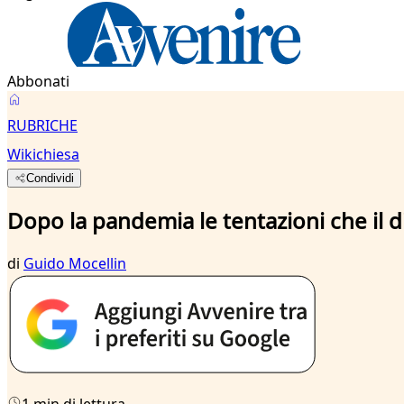
Abbonati
RUBRICHE
Wikichiesa
Condividi
Dopo la pandemia le tentazioni che il di
di
Guido Mocellin
1 min di lettura