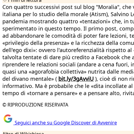
Con quattro successivi post sul blog "Moralia", che v
italiana per lo studio della morale (Atism), Salvino 
pandemia mostrando quattro «tentazioni» che, in tut
sperimentato in questo tempo. Il primo post, comp
ad abbandonare le comodità di poter fare lezioni, t
«privilegio della presenza» e la ricchezza della com
dell'ego dixi»: ovvero l'autoreferenzialità rispetto a
talvolta tentate di dare più credito a Facebook che a
riprendere le relazioni sociali (andare a cena fuori, 
quasi una «agorafobia collettiva» nutrita dalle med
del divano mentale» (
bit.ly/3gAvviU
), cioè di non 
informativo. Ma è probabile che le «dita incollate al 
tempo di «tornare a pensare» e a pensare alto, rivi
© RIPRODUZIONE RISERVATA
Seguici anche su Google Discover di Avvenire