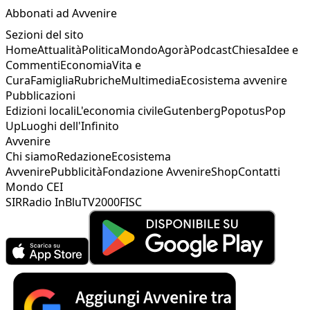
Abbonati ad Avvenire
Sezioni del sito
Home
Attualità
Politica
Mondo
Agorà
Podcast
Chiesa
Idee e
Commenti
Economia
Vita e
Cura
Famiglia
Rubriche
Multimedia
Ecosistema avvenire
Pubblicazioni
Edizioni locali
L'economia civile
Gutenberg
Popotus
Pop
Up
Luoghi dell'Infinito
Avvenire
Chi siamo
Redazione
Ecosistema
Avvenire
Pubblicità
Fondazione Avvenire
Shop
Contatti
Mondo CEI
SIR
Radio InBlu
TV2000
FISC