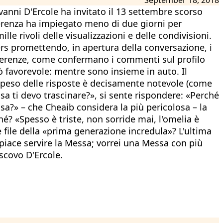
anni D'Ercole ha invitato il 13 settembre scorso
nferenza ha impiegato meno di due giorni per
mille rivoli delle visualizzazioni e delle condivisioni.
ers promettendo, in apertura della conversazione, i
onferenze, come confermano i commenti sul profilo
iò favorevole: mentre sono insieme in auto. Il
peso delle risposte è decisamente notevole (come
a ti devo trascinare?», si sente rispondere: «Perché
ssa?» – che Cheaib considera la più pericolosa – la
é? «Spesso è triste, non sorride mai, l'omelia è
 file della «prima generazione incredula»? L'ultima
piace servire la Messa; vorrei una Messa con più
escovo D'Ercole.