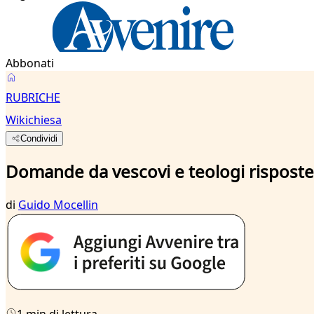
Abbonati
RUBRICHE
Wikichiesa
Condividi
Domande da vescovi e teologi risposte d
di
Guido Mocellin
1 min di lettura