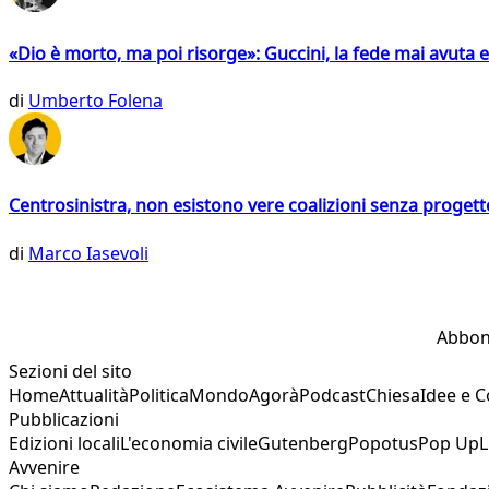
«Dio è morto, ma poi risorge»: Guccini, la fede mai avuta 
di
Umberto Folena
Centrosinistra, non esistono vere coalizioni senza progett
di
Marco Iasevoli
Abbon
Sezioni del sito
Home
Attualità
Politica
Mondo
Agorà
Podcast
Chiesa
Idee e 
Pubblicazioni
Edizioni locali
L'economia civile
Gutenberg
Popotus
Pop Up
L
Avvenire