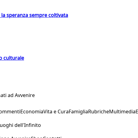
e la speranza sempre coltivata
o culturale
ati ad Avvenire
Commenti
Economia
Vita e Cura
Famiglia
Rubriche
Multimedia
uoghi dell'Infinito