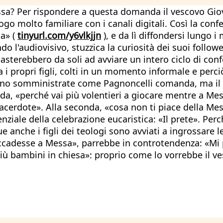
essa? Per rispondere a questa domanda il vescovo Giov
logo molto familiare con i canali digitali. Così la co
ia» (
tinyurl.com/y6vlkjjn
), e da lì diffondersi lungo i 
 l'audiovisivo, stuzzica la curiosità dei suoi follow
 basterebbero da soli ad avviare un intero ciclo di c
a i propri figli, colti in un momento informale e perc
no somministrate come Pagnoncelli comanda, ma il 
, «perché vai più volentieri a giocare mentre a Mess
 sacerdote». Alla seconda, «cosa non ti piace della Me
ale della celebrazione eucaristica: «Il prete». Perch
anche i figli dei teologi sono avviati a ingrossare le
accadesse a Messa», parrebbe in controtendenza: «Mi 
 più bambini in chiesa»: proprio come lo vorrebbe il v