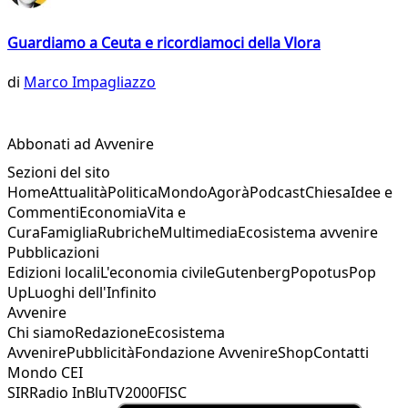
Guardiamo a Ceuta e ricordiamoci della Vlora
di
Marco Impagliazzo
Abbonati ad Avvenire
Sezioni del sito
Home
Attualità
Politica
Mondo
Agorà
Podcast
Chiesa
Idee e
Commenti
Economia
Vita e
Cura
Famiglia
Rubriche
Multimedia
Ecosistema avvenire
Pubblicazioni
Edizioni locali
L'economia civile
Gutenberg
Popotus
Pop
Up
Luoghi dell'Infinito
Avvenire
Chi siamo
Redazione
Ecosistema
Avvenire
Pubblicità
Fondazione Avvenire
Shop
Contatti
Mondo CEI
SIR
Radio InBlu
TV2000
FISC