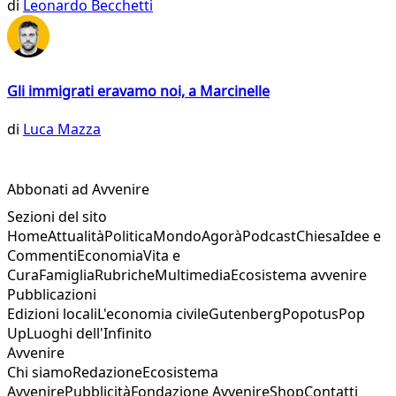
di
Leonardo Becchetti
Gli immigrati eravamo noi, a Marcinelle
di
Luca Mazza
Abbonati ad Avvenire
Sezioni del sito
Home
Attualità
Politica
Mondo
Agorà
Podcast
Chiesa
Idee e
Commenti
Economia
Vita e
Cura
Famiglia
Rubriche
Multimedia
Ecosistema avvenire
Pubblicazioni
Edizioni locali
L'economia civile
Gutenberg
Popotus
Pop
Up
Luoghi dell'Infinito
Avvenire
Chi siamo
Redazione
Ecosistema
Avvenire
Pubblicità
Fondazione Avvenire
Shop
Contatti