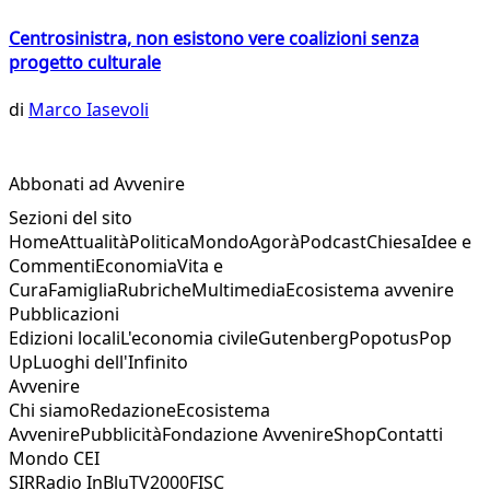
Centrosinistra, non esistono vere coalizioni senza
progetto culturale
di
Marco Iasevoli
Abbonati ad Avvenire
Sezioni del sito
Home
Attualità
Politica
Mondo
Agorà
Podcast
Chiesa
Idee e
Commenti
Economia
Vita e
Cura
Famiglia
Rubriche
Multimedia
Ecosistema avvenire
Pubblicazioni
Edizioni locali
L'economia civile
Gutenberg
Popotus
Pop
Up
Luoghi dell'Infinito
Avvenire
Chi siamo
Redazione
Ecosistema
Avvenire
Pubblicità
Fondazione Avvenire
Shop
Contatti
Mondo CEI
SIR
Radio InBlu
TV2000
FISC