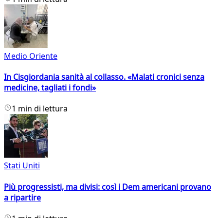
Medio Oriente
In Cisgiordania sanità al collasso. «Malati cronici senza
medicine, tagliati i fondi»
1 min di lettura
Stati Uniti
Più progressisti, ma divisi: così i Dem americani provano
a ripartire