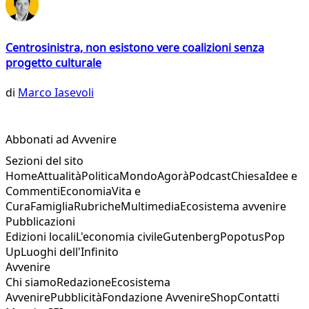
Centrosinistra, non esistono vere coalizioni senza
progetto culturale
di
Marco Iasevoli
Abbonati ad Avvenire
Sezioni del sito
Home
Attualità
Politica
Mondo
Agorà
Podcast
Chiesa
Idee e
Commenti
Economia
Vita e
Cura
Famiglia
Rubriche
Multimedia
Ecosistema avvenire
Pubblicazioni
Edizioni locali
L'economia civile
Gutenberg
Popotus
Pop
Up
Luoghi dell'Infinito
Avvenire
Chi siamo
Redazione
Ecosistema
Avvenire
Pubblicità
Fondazione Avvenire
Shop
Contatti