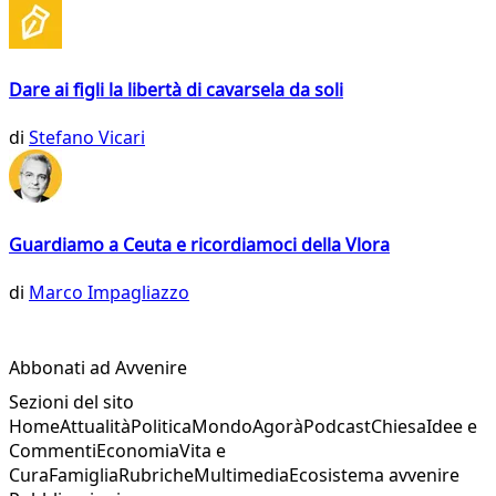
Dare ai figli la libertà di cavarsela da soli
di
Stefano Vicari
Guardiamo a Ceuta e ricordiamoci della Vlora
di
Marco Impagliazzo
Abbonati ad Avvenire
Sezioni del sito
Home
Attualità
Politica
Mondo
Agorà
Podcast
Chiesa
Idee e
Commenti
Economia
Vita e
Cura
Famiglia
Rubriche
Multimedia
Ecosistema avvenire