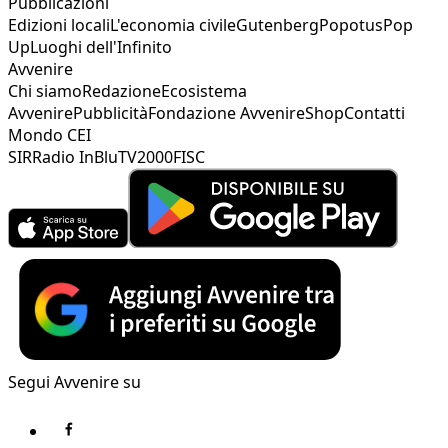
Pubblicazioni
Edizioni locali
L'economia civile
Gutenberg
Popotus
Pop
Up
Luoghi dell'Infinito
Avvenire
Chi siamo
Redazione
Ecosistema
Avvenire
Pubblicità
Fondazione Avvenire
Shop
Contatti
Mondo CEI
SIR
Radio InBlu
TV2000
FISC
Segui Avvenire su