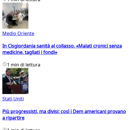
Medio Oriente
In Cisgiordania sanità al collasso. «Malati cronici senza
medicine, tagliati i fondi»
1 min di lettura
Stati Uniti
Più progressisti, ma divisi: così i Dem americani provano
a ripartire