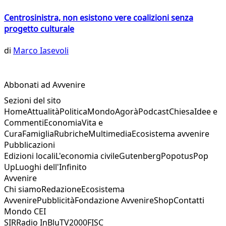
Centrosinistra, non esistono vere coalizioni senza
progetto culturale
di
Marco Iasevoli
Abbonati ad Avvenire
Sezioni del sito
Home
Attualità
Politica
Mondo
Agorà
Podcast
Chiesa
Idee e
Commenti
Economia
Vita e
Cura
Famiglia
Rubriche
Multimedia
Ecosistema avvenire
Pubblicazioni
Edizioni locali
L'economia civile
Gutenberg
Popotus
Pop
Up
Luoghi dell'Infinito
Avvenire
Chi siamo
Redazione
Ecosistema
Avvenire
Pubblicità
Fondazione Avvenire
Shop
Contatti
Mondo CEI
SIR
Radio InBlu
TV2000
FISC