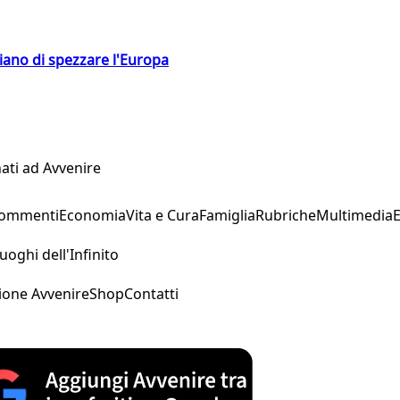
hiano di spezzare l'Europa
ati ad Avvenire
Commenti
Economia
Vita e Cura
Famiglia
Rubriche
Multimedia
uoghi dell'Infinito
ione Avvenire
Shop
Contatti