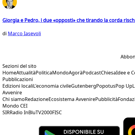
Giorgia e Pedro, i due «opposti» che tirando la corda risc
di
Marco Iasevoli
Abbon
Sezioni del sito
Home
Attualità
Politica
Mondo
Agorà
Podcast
Chiesa
Idee e 
Pubblicazioni
Edizioni locali
L'economia civile
Gutenberg
Popotus
Pop Up
L
Avvenire
Chi siamo
Redazione
Ecosistema Avvenire
Pubblicità
Fondaz
Mondo CEI
SIR
Radio InBlu
TV2000
FISC