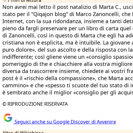
Non avrei mai letto il post natalizio di Marta C., us
stato per il "Qiqajon blog" di Marco Zanoncelli, che
Internet, con la sua ridondanza, insieme a tanti detr
pieno da fargli preservare per un libro di carta que
di Zanoncelli, così in questo di Marta che egli ha a
cristiana non è esplicita, ma è intuibile. La giovane
puro dolore», del suo ascolto e della risposta con la
indifferente; così gliene viene un «consiglio spassi
pomeriggio di the e chiacchiere alla vostra migliore
diversa da trascorrere insieme, chiedete ai vostri fr
post è il «rischio della compassione», che Marta acc
cammino» e che «spesso ti scuote del tuo stato di in
è sembrato anche il miglior «consiglio per gli acquist
© RIPRODUZIONE RISERVATA
Seguici anche su Google Discover di Avvenire