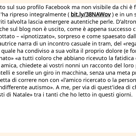
cito sul suo profilo Facebook ma non visibile da chi è 
 l'ha ripreso integralmente (
bit.ly/38NAWov
) e in un
iti talvolta lascia emergere autentiche perle. D'altro
l che sul blog non è uscito, come è appena successo co
dottato – «ipnotizzato», sorpreso e come spaesato dall
 autrice narra di un incontro casuale in tram, del «reg
 quale ha condiviso a sua volta il proprio dolore (e fo
onato» «a tutti coloro che abbiano ricevuto la fatidi
 amica, chiedete ai vostri nonni un racconto del loro 
atelli e sorelle un giro in macchina, senza una meta p
etta di correre non con «l'amico ricercato o la person
differente autismo». A me, per via di quest'idea di ch
i di Natale» tra i tanti che ho letto in questi giorni.