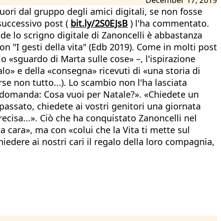
fuori dal gruppo degli amici digitali, se non fosse
 successivo post (
bit.ly/2S0EJsB
) l'ha commentato.
nde lo scrigno digitale di Zanoncelli è abbastanza
n "I gesti della vita" (Edb 2019). Come in molti post
o «sguardo di Marta sulle cose» –, l'ispirazione
alo» e della «consegna» ricevuti di «una storia di
rse non tutto...). Lo scambio non l'ha lasciata
ca domanda: Cosa vuoi per Natale?». «Chiedete un
passato, chiedete ai vostri genitori una giornata
recisa...». Ciò che ha conquistato Zanoncelli nel
a cara», ma con «colui che la Vita ti mette sul
iedere ai nostri cari il regalo della loro compagnia,