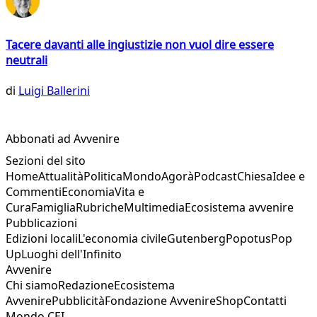
Tacere davanti alle ingiustizie non vuol dire essere
neutrali
di
Luigi Ballerini
Abbonati ad Avvenire
Sezioni del sito
Home
Attualità
Politica
Mondo
Agorà
Podcast
Chiesa
Idee e
Commenti
Economia
Vita e
Cura
Famiglia
Rubriche
Multimedia
Ecosistema avvenire
Pubblicazioni
Edizioni locali
L'economia civile
Gutenberg
Popotus
Pop
Up
Luoghi dell'Infinito
Avvenire
Chi siamo
Redazione
Ecosistema
Avvenire
Pubblicità
Fondazione Avvenire
Shop
Contatti
Mondo CEI