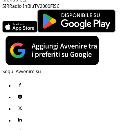
SIR
Radio InBlu
TV2000
FISC
Segui Avvenire su