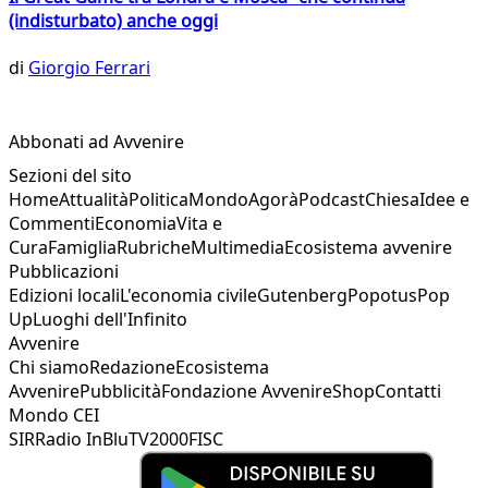
(indisturbato) anche oggi
di
Giorgio Ferrari
Abbonati ad Avvenire
Sezioni del sito
Home
Attualità
Politica
Mondo
Agorà
Podcast
Chiesa
Idee e
Commenti
Economia
Vita e
Cura
Famiglia
Rubriche
Multimedia
Ecosistema avvenire
Pubblicazioni
Edizioni locali
L'economia civile
Gutenberg
Popotus
Pop
Up
Luoghi dell'Infinito
Avvenire
Chi siamo
Redazione
Ecosistema
Avvenire
Pubblicità
Fondazione Avvenire
Shop
Contatti
Mondo CEI
SIR
Radio InBlu
TV2000
FISC