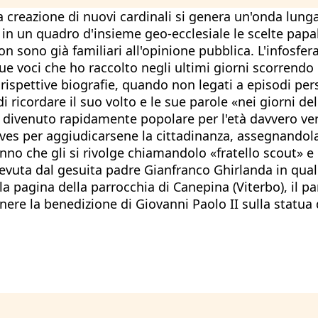
 creazione di nuovi cardinali si genera un'onda lunga
 in un quadro d'insieme geo-ecclesiale le scelte papali
non sono già familiari all'opinione pubblica. L'infosfe
nque voci che ho raccolto negli ultimi giorni scorrend
ispettive biografie, quando non legati a episodi per
 ricordare il suo volto e le sue parole «nei giorni d
divenuto rapidamente popolare per l'età davvero verd
ves per aggiudicarsene la cittadinanza, assegnandola 
nno che gli si rivolge chiamandolo «fratello scout» 
cevuta dal gesuita padre Gianfranco Ghirlanda in quali
la pagina della parrocchia di Canepina (Viterbo), il p
enere la benedizione di Giovanni Paolo II sulla statua