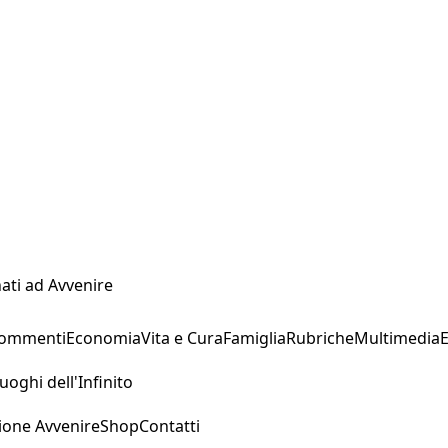
ati ad Avvenire
Commenti
Economia
Vita e Cura
Famiglia
Rubriche
Multimedia
uoghi dell'Infinito
ione Avvenire
Shop
Contatti