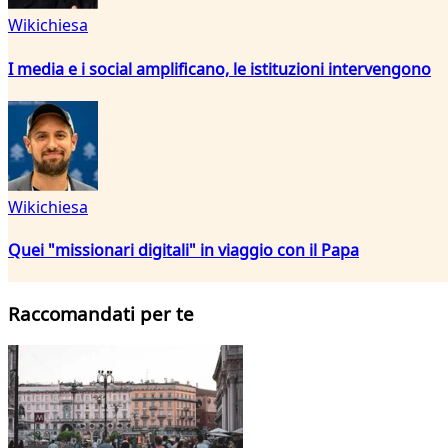
Wikichiesa
I media e i social amplificano, le istituzioni intervengono
Wikichiesa
Quei "missionari digitali" in viaggio con il Papa
Raccomandati per te