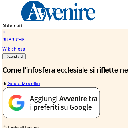
Abbonati
RUBRICHE
Wikichiesa
Condividi
Come l'infosfera ecclesiale si riflette ne
di
Guido Mocellin
1 min di lettura