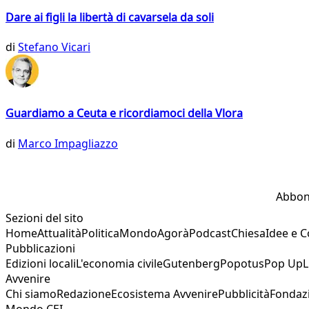
Dare ai figli la libertà di cavarsela da soli
di
Stefano Vicari
Guardiamo a Ceuta e ricordiamoci della Vlora
di
Marco Impagliazzo
Abbon
Sezioni del sito
Home
Attualità
Politica
Mondo
Agorà
Podcast
Chiesa
Idee e 
Pubblicazioni
Edizioni locali
L'economia civile
Gutenberg
Popotus
Pop Up
L
Avvenire
Chi siamo
Redazione
Ecosistema Avvenire
Pubblicità
Fondaz
Mondo CEI